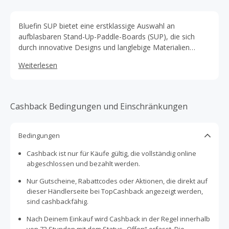
Bluefin SUP bietet eine erstklassige Auswahl an
aufblasbaren Stand-Up-Paddle-Boards (SUP), die sich
durch innovative Designs und langlebige Materialien
auszeichnen. Die Boards sind für verschiedene
Weiterlesen
Erfahrungsstufen geeignet und bieten eine stabile,
leistungsstarke Plattform für Abenteuer auf dem Wasser.
Bluefin SUP legt besonderen Wert auf Qualität und
Funktionalität, um sowohl Anfängern als auch erfahrenen
Cashback Bedingungen und Einschränkungen
Paddlern ein herausragendes Erlebnis zu ermöglichen.
Bedingungen
Cashback ist nur für Käufe gültig, die vollständig online
abgeschlossen und bezahlt werden.
Nur Gutscheine, Rabattcodes oder Aktionen, die direkt auf
dieser Händlerseite bei TopCashback angezeigt werden,
sind cashbackfähig.
Nach Deinem Einkauf wird Cashback in der Regel innerhalb