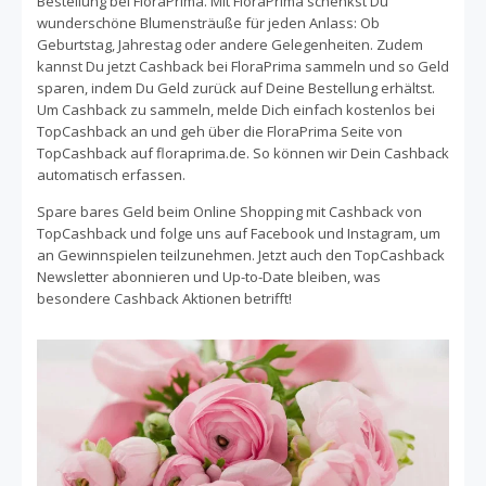
Bestellung bei FloraPrima. Mit FloraPrima schenkst Du
aus aller Welt angeliefert werden. Eine speziell
wunderschöne Blumensträuße für jeden Anlass: Ob
Geburtstag, Jahrestag oder andere Gelegenheiten. Zudem
entwickelte, attraktive Frischeverpackung schützt Deinen
kannst Du jetzt Cashback bei FloraPrima sammeln und so Geld
Strauß vor Hitze, Kälte und Transportschäden. FloraPrima
sparen, indem Du Geld zurück auf Deine Bestellung erhältst.
ist eine der wenigen Online-Blumenversender, die zum
Um Cashback zu sammeln, melde Dich einfach kostenlos bei
Großteil von Blumenfarmen einkauft, welche von
TopCashback an und geh über die FloraPrima Seite von
namhaften unabhängigen Organisationen wie FLP,
TopCashback auf floraprima.de. So können wir Dein Cashback
Rainforest Alliance, ETI, FFP, Max Havelaar oder Fair
automatisch erfassen.
Labor zertifiziert sind. Bestelle noch heute einen
Blumenstrauß bei einem der meist ausgezeichneten
Spare bares Geld beim Online Shopping mit Cashback von
Blumenhändler FloraPrima und spare mit TopCashback
TopCashback und folge uns auf Facebook und Instagram, um
zusätzlich bares Geld auf jeden Online Einkauf, indem Du
an Gewinnspielen teilzunehmen. Jetzt auch den TopCashback
beim Bestellen Cashback sammelst.
Newsletter abonnieren und Up-to-Date bleiben, was
besondere Cashback Aktionen betrifft!