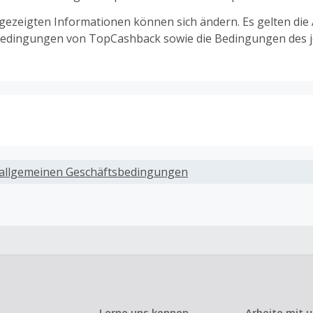
ngezeigten Informationen können sich ändern. Es gelten die
edingungen von TopCashback sowie die Bedingungen des j
ack, wenn Gutscheine, Rabattcodes oder andere Sparprog
werden, die nicht ausdrücklich auf dieser Händlerseite vo
allgemeinen Geschäftsbedingungen
werden.
ack für den Kauf von Geschenkgutscheinen
ung oder Nutzung von Geschenkgutscheinen im Bezahlvorga
ckfähig, wenn dies ausdrücklich auf der Händlerseite erlaub
ack bei vollständiger oder teilweiser Retoure, Stornierung,
nements oder Widerruf eines Vertrags.
Lerne uns kennen
Arbeite mit 