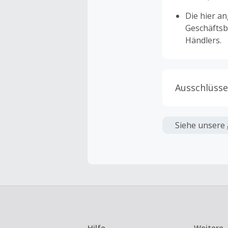
Die hier a
Geschäftsb
Händlers.
Ausschlüsse
Kein Cashb
verwendet 
Siehe unsere
angezeigt 
Kein Cashb
Die Einlös
dann cashba
Kein Cashb
eines Abon
Hilfe
Weitere