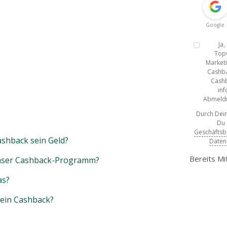
Google
Ja
Top
Marketi
Cashba
Cashb
inf
Abmeldun
Durch Dein
Du
Geschäfts
shback sein Geld?
Daten
Bereits Mi
unser Cashback-Programm?
as?
mein Cashback?