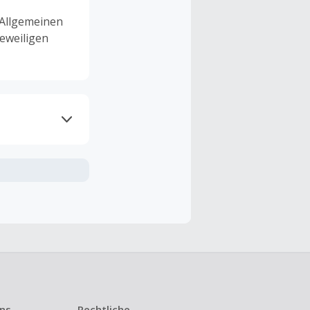
 Allgemeinen
eweiligen
ramme
n TopCashback
ng ist nur
t ist.
 Kündigung
uns
Rechtliche