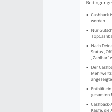
Bedingunge
Cashback is
werden.
Nur Gutsche
TopCashbac
Nach Deine
Status „Of
„Zahlbar“ w
Der Cashba
Mehrwertst
angezeigte
Enthält ein
gesamten Ei
Cashback-A
Käufe, die