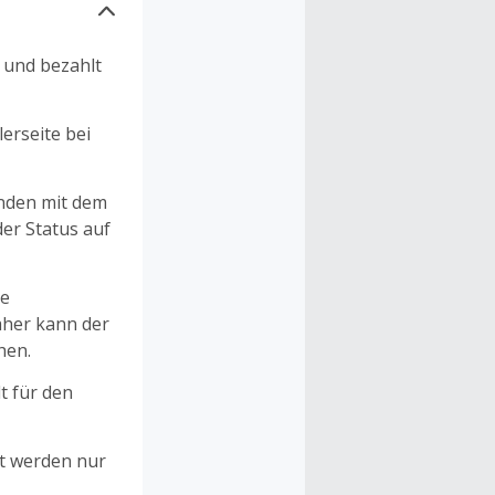
n und bezahlt
erseite bei
unden mit dem
er Status auf
ne
aher kann der
hen.
t für den
et werden nur