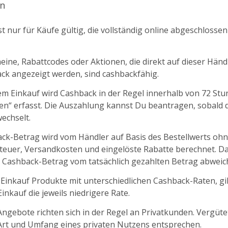
n
t nur für Käufe gültig, die vollständig online abgeschlosse
ine, Rabattcodes oder Aktionen, die direkt auf dieser Händl
k angezeigt werden, sind cashbackfähig.
m Einkauf wird Cashback in der Regel innerhalb von 72 St
fen“ erfasst. Die Auszahlung kannst Du beantragen, sobald d
echselt.
ck-Betrag wird vom Händler auf Basis des Bestellwerts oh
euer, Versandkosten und eingelöste Rabatte berechnet. D
 Cashback-Betrag vom tatsächlich gezahlten Betrag abweic
 Einkauf Produkte mit unterschiedlichen Cashback-Raten, gil
nkauf die jeweils niedrigere Rate.
ngebote richten sich in der Regel an Privatkunden. Vergüt
 Art und Umfang eines privaten Nutzens entsprechen.