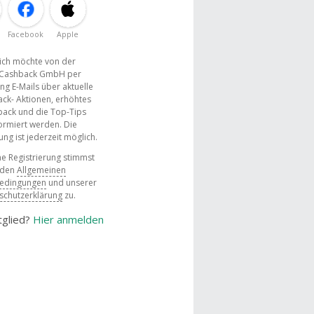
Facebook
Apple
, ich möchte von der
Cashback GmbH per
ng E-Mails über aktuelle
ck- Aktionen, erhöhtes
ack und die Top-Tips
ormiert werden. Die
g ist jederzeit möglich.
e Registrierung stimmst
 den
Allgemeinen
bedingungen
und unserer
schutzerklärung
zu.
tglied?
Hier anmelden