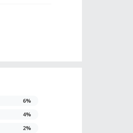
6%
4%
2%