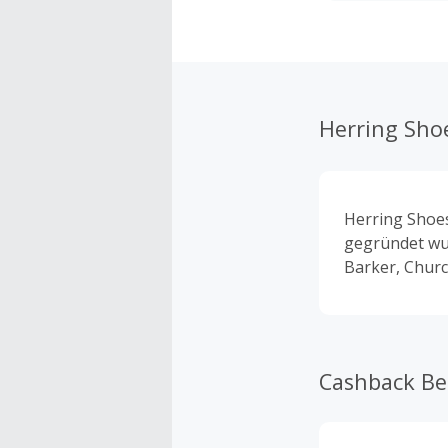
Herring Sho
Herring Shoes
gegründet wur
Barker, Churc
Cashback B