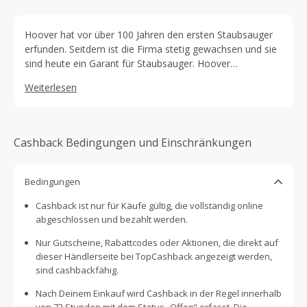
Hoover hat vor über 100 Jahren den ersten Staubsauger
erfunden. Seitdem ist die Firma stetig gewachsen und sie
sind heute ein Garant für Staubsauger. Hoover
konzentriert sich darauf, eine Marke zu sein, der Du
Weiterlesen
vertrauen kannst, wenn es um moderne, zuverlässige,
praktische und benutzerfreundliche Qualitätsprodukte
geht. Hoover bietet all seinen Kunden hervorragende
Produkte und einen ausgezeichneten Service.
Cashback Bedingungen und Einschränkungen
Bedingungen
Cashback ist nur für Käufe gültig, die vollständig online
abgeschlossen und bezahlt werden.
Nur Gutscheine, Rabattcodes oder Aktionen, die direkt auf
dieser Händlerseite bei TopCashback angezeigt werden,
sind cashbackfähig.
Nach Deinem Einkauf wird Cashback in der Regel innerhalb