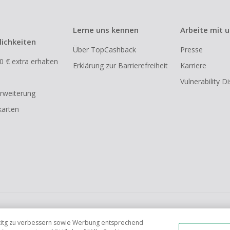
Lerne uns kennen
Arbeite mit 
ichkeiten
Über TopCashback
Presse
0 € extra erhalten
Erklärung zur Barrierefreiheit
Karriere
Vulnerability D
rweiterung
arten
FR
AU
IT
ES
tetitg zu verbessern sowie Werbung entsprechend