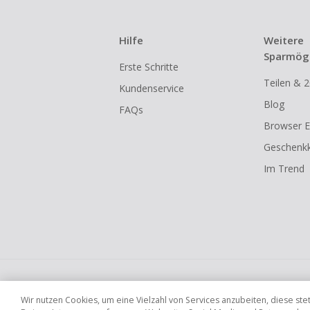
Hilfe
Weitere
Sparmögl
Erste Schritte
Teilen & 2
Kundenservice
Blog
FAQs
Browser E
Geschenkk
Im Trend
Globale Websites
UK
US
CN
JP
Wir nutzen Cookies, um eine Vielzahl von Services anzubeiten, diese s