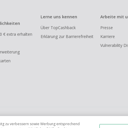
Lerne uns kennen
Arbeite mit 
ichkeiten
Über TopCashback
Presse
0 € extra erhalten
Erklärung zur Barrierefreiheit
Karriere
Vulnerability D
rweiterung
arten
FR
AU
IT
ES
tetitg zu verbessern sowie Werbung entsprechend