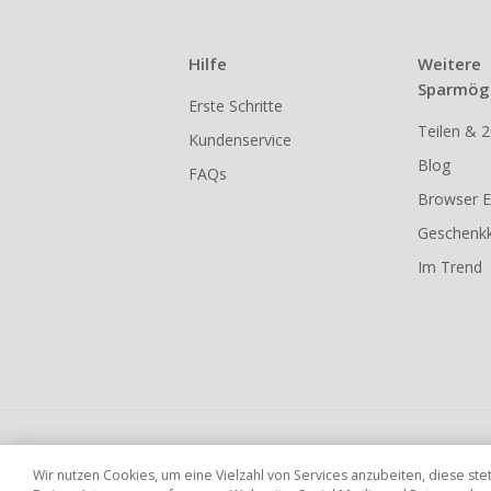
Hilfe
Weitere
Sparmögl
Erste Schritte
Teilen & 2
Kundenservice
Blog
FAQs
Browser E
Geschenkk
Im Trend
Globale Websites
UK
US
CN
JP
Wir nutzen Cookies, um eine Vielzahl von Services anzubeiten, diese s