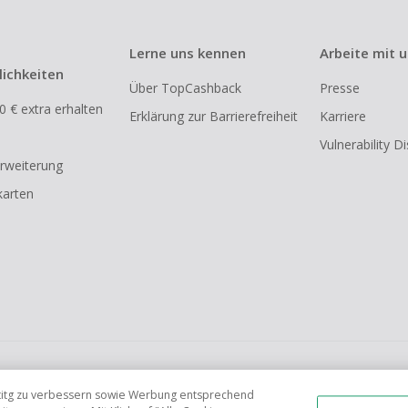
Lerne uns kennen
Arbeite mit 
ichkeiten
Über TopCashback
Presse
0 € extra erhalten
Erklärung zur Barrierefreiheit
Karriere
Vulnerability D
rweiterung
arten
FR
AU
IT
ES
tetitg zu verbessern sowie Werbung entsprechend