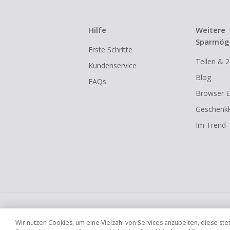
Hilfe
Weitere
Sparmögl
Erste Schritte
Teilen & 2
Kundenservice
Blog
FAQs
Browser E
Geschenkk
Im Trend
Globale Websites
UK
US
CN
JP
Wir nutzen Cookies, um eine Vielzahl von Services anzubeiten, diese s