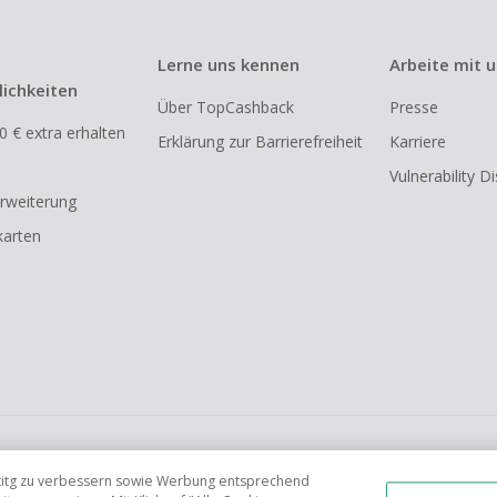
Lerne uns kennen
Arbeite mit 
ichkeiten
Über TopCashback
Presse
0 € extra erhalten
Erklärung zur Barrierefreiheit
Karriere
Vulnerability D
rweiterung
arten
FR
AU
IT
ES
tetitg zu verbessern sowie Werbung entsprechend