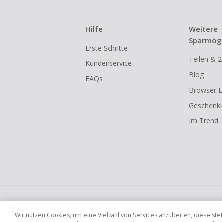
Hilfe
Weitere
Sparmögl
Erste Schritte
Teilen & 2
Kundenservice
Blog
FAQs
Browser E
Geschenkk
Im Trend
Globale Websites
UK
US
CN
JP
Wir nutzen Cookies, um eine Vielzahl von Services anzubeiten, diese s