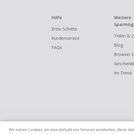
Hilfe
Weitere
Sparmögl
Erste Schritte
Teilen & 2
Kundenservice
Blog
FAQs
Browser E
Geschenkk
Im Trend
Globale Websites
UK
US
CN
JP
Wir nutzen Cookies, um eine Vielzahl von Services anzubeiten, diese s