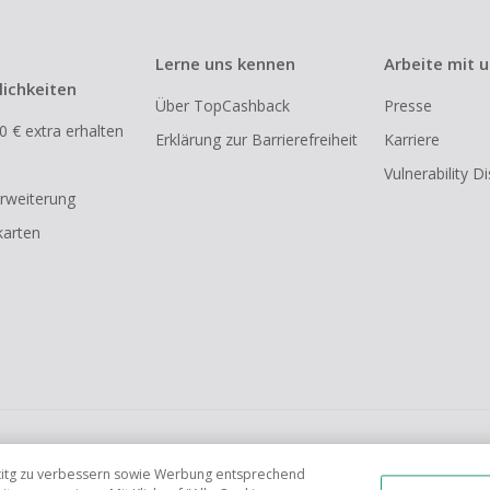
Lerne uns kennen
Arbeite mit 
ichkeiten
Über TopCashback
Presse
0 € extra erhalten
Erklärung zur Barrierefreiheit
Karriere
Vulnerability D
rweiterung
arten
FR
AU
IT
ES
tetitg zu verbessern sowie Werbung entsprechend