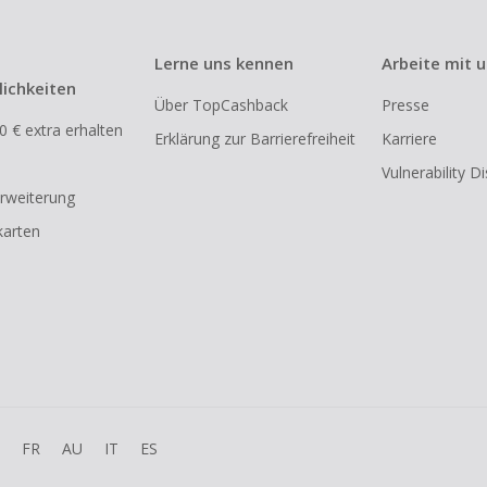
Lerne uns kennen
Arbeite mit 
ichkeiten
Über TopCashback
Presse
0 € extra erhalten
Erklärung zur Barrierefreiheit
Karriere
Vulnerability D
rweiterung
arten
FR
AU
IT
ES