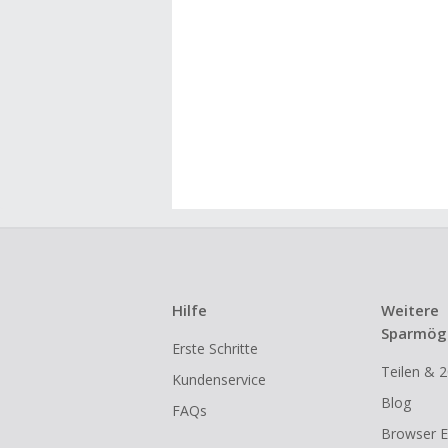
Hilfe
Weitere
Sparmögl
Erste Schritte
Teilen & 2
Kundenservice
Blog
FAQs
Browser E