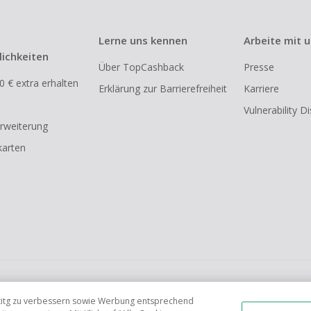
Lerne uns kennen
Arbeite mit 
ichkeiten
Über TopCashback
Presse
0 € extra erhalten
Erklärung zur Barrierefreiheit
Karriere
Vulnerability D
rweiterung
arten
FR
AU
IT
ES
tetitg zu verbessern sowie Werbung entsprechend