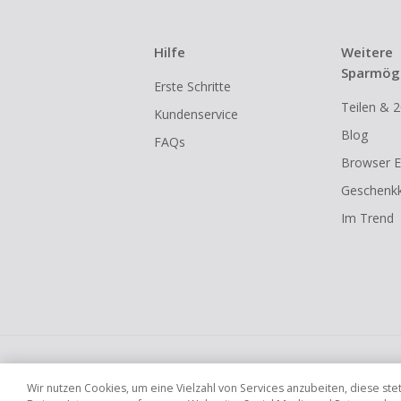
Hilfe
Weitere
Sparmögl
Erste Schritte
Teilen & 2
Kundenservice
Blog
FAQs
Browser E
Geschenkk
Im Trend
Globale Websites
UK
US
CN
JP
Wir nutzen Cookies, um eine Vielzahl von Services anzubeiten, diese s