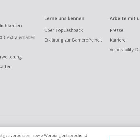
Lerne uns kennen
Arbeite mit 
ichkeiten
Über TopCashback
Presse
0 € extra erhalten
Erklärung zur Barrierefreiheit
Karriere
Vulnerability D
rweiterung
arten
FR
AU
IT
ES
tetitg zu verbessern sowie Werbung entsprechend