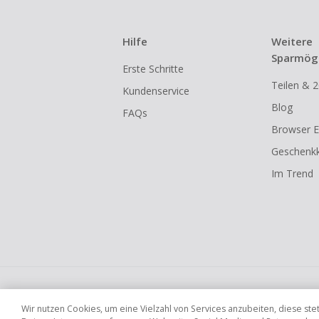
Hilfe
Weitere
Sparmögl
Erste Schritte
Teilen & 2
Kundenservice
Blog
FAQs
Browser E
Geschenkk
Im Trend
Globale Websites
UK
US
CN
JP
Wir nutzen Cookies, um eine Vielzahl von Services anzubeiten, diese s