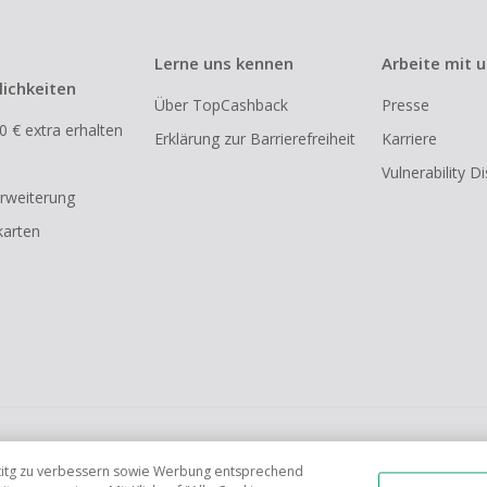
Lerne uns kennen
Arbeite mit 
ichkeiten
Über TopCashback
Presse
0 € extra erhalten
Erklärung zur Barrierefreiheit
Karriere
Vulnerability D
rweiterung
arten
FR
AU
IT
ES
tetitg zu verbessern sowie Werbung entsprechend