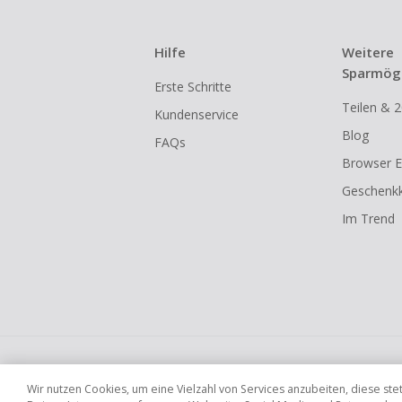
Hilfe
Weitere
Sparmögl
Erste Schritte
Teilen & 2
Kundenservice
Blog
FAQs
Browser E
Geschenkk
Im Trend
Globale Websites
UK
US
CN
JP
Wir nutzen Cookies, um eine Vielzahl von Services anzubeiten, diese s