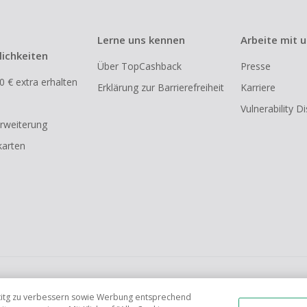
Lerne uns kennen
Arbeite mit 
ichkeiten
Über TopCashback
Presse
0 € extra erhalten
Erklärung zur Barrierefreiheit
Karriere
Vulnerability D
rweiterung
arten
FR
AU
IT
ES
tetitg zu verbessern sowie Werbung entsprechend