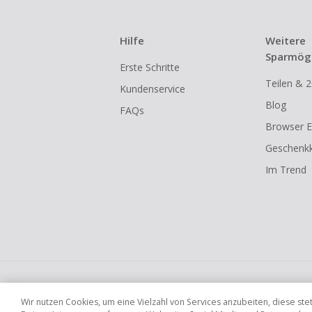
Hilfe
Weitere
Sparmögl
Erste Schritte
Teilen & 2
Kundenservice
Blog
FAQs
Browser E
Geschenkk
Im Trend
Globale Websites
UK
US
CN
JP
Wir nutzen Cookies, um eine Vielzahl von Services anzubeiten, diese s