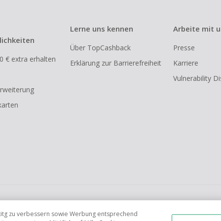
Lerne uns kennen
Arbeite mit 
ichkeiten
Über TopCashback
Presse
0 € extra erhalten
Erklärung zur Barrierefreiheit
Karriere
Vulnerability D
rweiterung
arten
FR
AU
IT
ES
tetitg zu verbessern sowie Werbung entsprechend