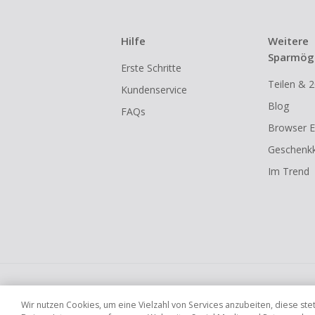
Hilfe
Weitere
Sparmögl
Erste Schritte
Teilen & 2
Kundenservice
Blog
FAQs
Browser E
Geschenkk
Im Trend
Globale Websites
UK
US
CN
JP
Wir nutzen Cookies, um eine Vielzahl von Services anzubeiten, diese s