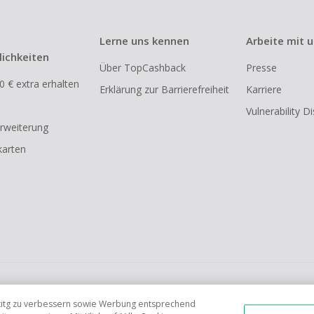
Lerne uns kennen
Arbeite mit 
ichkeiten
Über TopCashback
Presse
0 € extra erhalten
Erklärung zur Barrierefreiheit
Karriere
Vulnerability D
rweiterung
arten
FR
AU
IT
ES
tetitg zu verbessern sowie Werbung entsprechend