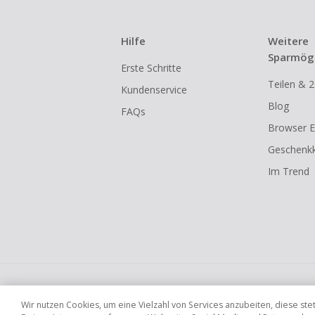
Hilfe
Weitere
Sparmögl
Erste Schritte
Teilen & 2
Kundenservice
Blog
FAQs
Browser E
Geschenkk
Im Trend
Globale Websites
UK
US
CN
JP
Wir nutzen Cookies, um eine Vielzahl von Services anzubeiten, diese s