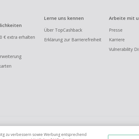
Lerne uns kennen
Arbeite mit 
ichkeiten
Über TopCashback
Presse
0 € extra erhalten
Erklärung zur Barrierefreiheit
Karriere
Vulnerability D
rweiterung
arten
FR
AU
IT
ES
tetitg zu verbessern sowie Werbung entsprechend