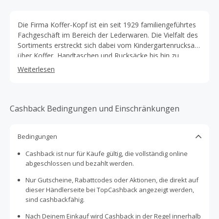
Die Firma Koffer-Kopf ist ein seit 1929 familiengeführtes
Fachgeschäft im Bereich der Lederwaren. Die Vielfalt des
Sortiments erstreckt sich dabei vom Kindergartenrucksack
über Koffer, Handtaschen und Rucksäcke bis hin zu
Aktentaschen und Schulranzen. Durch langjährige
Weiterlesen
Expertise im Bereich der Lederwaren vertrauen nicht nur
renommierte Marken wie Samsonite und Tumi, sondern
auch junge Marken und Newcomer wie Buckle & Seam,
Horizn Studios und Got Bag auf die Produktqualität.
Cashback Bedingungen und Einschränkungen
Bedingungen
Cashback ist nur für Käufe gültig, die vollständig online
abgeschlossen und bezahlt werden.
Nur Gutscheine, Rabattcodes oder Aktionen, die direkt auf
dieser Händlerseite bei TopCashback angezeigt werden,
sind cashbackfähig.
Nach Deinem Einkauf wird Cashback in der Regel innerhalb