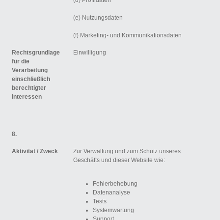
(d) Profildaten
(e) Nutzungsdaten
(f) Marketing- und Kommunikationsdaten
Rechtsgrundlage
Einwilligung
für die
Verarbeitung
einschließlich
berechtigter
Interessen
8.
Aktivität /
Zweck
Zur Verwaltung und zum Schutz unseres
Geschäfts und dieser Website wie:
Fehlerbehebung
Datenanalyse
Tests
Systemwartung
Support