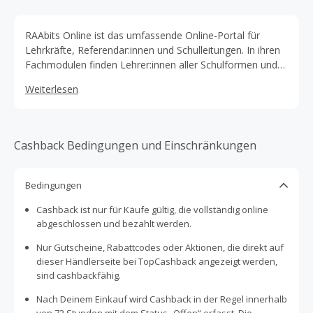
RAAbits Online ist das umfassende Online-Portal für
Lehrkräfte, Referendar:innen und Schulleitungen. In ihren
Fachmodulen finden Lehrer:innen aller Schulformen und
Bundesländer schnell und einfach komplett
Weiterlesen
ausgearbeitete Unterrichtseinheiten und direkt
einsetzbare Materialien zum Download. Die Module
Lehrerleben und Schulleitung informieren ergänzend zu
allen wichtigen Belangen rund um das Lehramt, Unterricht
Cashback Bedingungen und Einschränkungen
und Schulmanagement.
Bedingungen
Cashback ist nur für Käufe gültig, die vollständig online
abgeschlossen und bezahlt werden.
Nur Gutscheine, Rabattcodes oder Aktionen, die direkt auf
dieser Händlerseite bei TopCashback angezeigt werden,
sind cashbackfähig.
Nach Deinem Einkauf wird Cashback in der Regel innerhalb