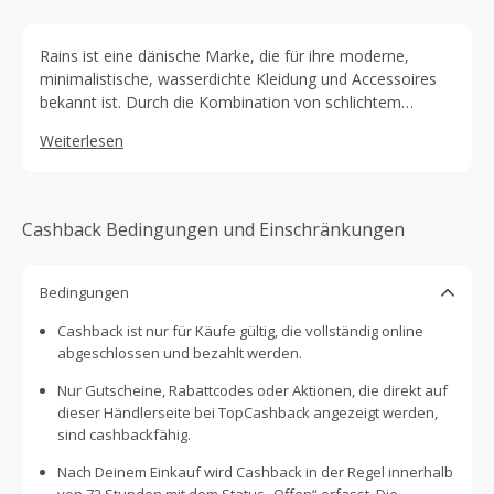
Rains ist eine dänische Marke, die für ihre moderne,
minimalistische, wasserdichte Kleidung und Accessoires
bekannt ist. Durch die Kombination von schlichtem
skandinavischem Design und hochwertigen Materialien
Weiterlesen
bietet Rains stilvolle und funktionelle Regenbekleidung,
Rucksäcke und Accessoires für Stadtbewohner und
Outdoor-Fans gleichermaßen.
Cashback Bedingungen und Einschränkungen
Bedingungen
Cashback ist nur für Käufe gültig, die vollständig online
abgeschlossen und bezahlt werden.
Nur Gutscheine, Rabattcodes oder Aktionen, die direkt auf
dieser Händlerseite bei TopCashback angezeigt werden,
sind cashbackfähig.
Nach Deinem Einkauf wird Cashback in der Regel innerhalb