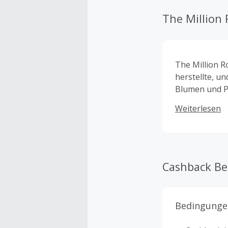
The Million 
The Million R
herstellte, u
Blumen und Pr
Verfahren gez
Weiterlesen
Cashback B
Bedingunge