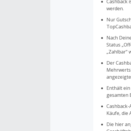
Cashback is
werden.
Nur Gutsche
TopCashbac
Nach Deine
Status „Of
„Zahlbar“ w
Der Cashba
Mehrwertst
angezeigte
Enthält ein
gesamten Ei
Cashback-A
Käufe, die
Die hier a