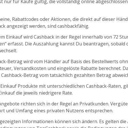
t nur für Käufe gültig, die vollständig online abgeschlosse
ine, Rabattcodes oder Aktionen, die direkt auf dieser Händl
k angezeigt werden, sind cashbackfähig.
m Einkauf wird Cashback in der Regel innerhalb von 72 St
fen“ erfasst. Die Auszahlung kannst Du beantragen, sobald d
echselt.
ck-Betrag wird vom Händler auf Basis des Bestellwerts oh
euer, Versandkosten und eingelöste Rabatte berechnet. D
 Cashback-Betrag vom tatsächlich gezahlten Betrag abweic
 Einkauf Produkte mit unterschiedlichen Cashback-Raten, gil
nkauf die jeweils niedrigere Rate.
ngebote richten sich in der Regel an Privatkunden. Vergüt
 Art und Umfang eines privaten Nutzens entsprechen.
ngezeigten Informationen können sich ändern. Es gelten die