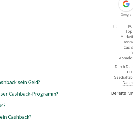
Google
Ja
Top
Marketi
Cashba
Cashb
inf
Abmeldun
Durch Dein
Du
Geschäfts
shback sein Geld?
Daten
Bereits Mi
unser Cashback-Programm?
as?
mein Cashback?