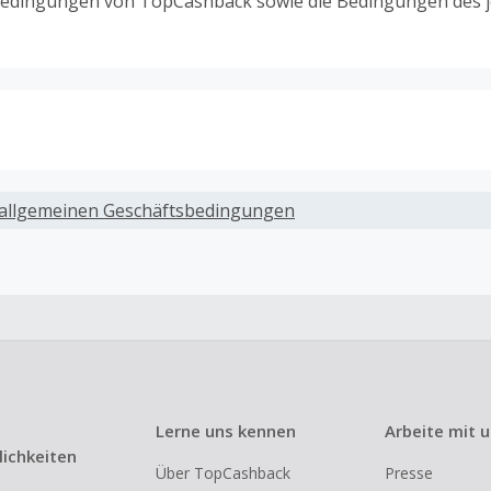
edingungen von TopCashback sowie die Bedingungen des j
ack, wenn Gutscheine, Rabattcodes oder andere Sparprog
werden, die nicht ausdrücklich auf dieser Händlerseite vo
allgemeinen Geschäftsbedingungen
werden.
ack für den Kauf von Geschenkgutscheinen
ung oder Nutzung von Geschenkgutscheinen im Bezahlvorga
ckfähig, wenn dies ausdrücklich auf der Händlerseite erlaub
ack bei vollständiger oder teilweiser Retoure, Stornierung,
nements oder Widerruf eines Vertrags.
Lerne uns kennen
Arbeite mit 
e, Reseller- oder ungewöhnlich große Bestellungen sind be
ichkeiten
Über TopCashback
Presse
om Cashback ausgeschlossen.