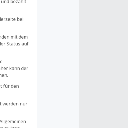
n und bezahlt
erseite bei
unden mit dem
er Status auf
ne
aher kann der
hen.
t für den
et werden nur
 Allgemeinen