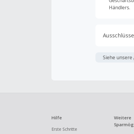
Geschäftsb
Händlers.
Ausschlüsse
Kein Cashb
verwendet 
Siehe unsere
angezeigt 
Kein Cashb
Die Einlös
dann cashba
Kein Cashb
eines Abon
Hilfe
Weitere
Gewerblich
Sparmögl
Erste Schritte
Händlern v