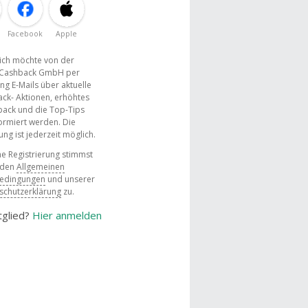
Facebook
Apple
, ich möchte von der
Cashback GmbH per
ng E-Mails über aktuelle
ck- Aktionen, erhöhtes
ack und die Top-Tips
ormiert werden. Die
g ist jederzeit möglich.
e Registrierung stimmst
 den
Allgemeinen
bedingungen
und unserer
schutzerklärung
zu.
tglied?
Hier anmelden