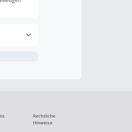
eweiligen
ramme
n TopCashback
ng ist nur
t ist.
 Kündigung
uns
Rechtliche
i den meisten
Hinweise