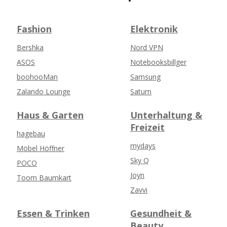
Fashion
Elektronik
Bershka
Nord VPN
ASOS
Notebooksbillger
boohooMan
Samsung
Zalando Lounge
Saturn
Haus & Garten
Unterhaltung &
Freizeit
hagebau
mydays
Möbel Höffner
Sky Q
POCO
Joyn
Toom Baumkart
Zavvi
Essen & Trinken
Gesundheit &
Beauty