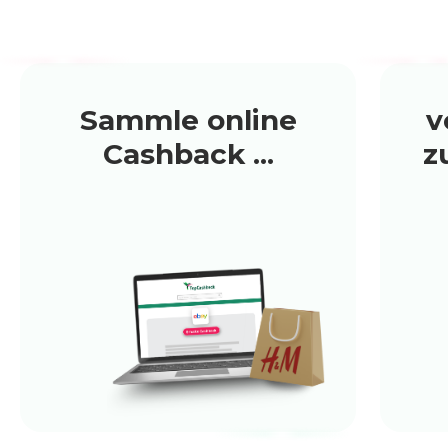
Sammle online
v
Cashback ...
z