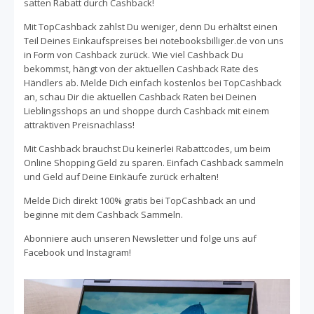
satten Rabatt durch Cashback!
Notebooksbilliger. Mit Hilfe der Kaufberater von
Notebooksbilliger findest Du in wenigen Schritten die
Mit TopCashback zahlst Du weniger, denn Du erhältst einen
Produkte, die perfekt zu Dir und Deinen Wünschen
Teil Deines Einkaufspreises bei notebooksbilliger.de von uns
passen. Schneller Versand und flexible
in Form von Cashback zurück. Wie viel Cashback Du
bekommst, hängt von der aktuellen Cashback Rate des
Zahlungsmöglichkeiten wie PayPal, Kredit- oder EC-Karte
Händlers ab. Melde Dich einfach kostenlos bei TopCashback
ermöglichen ein entspanntes Einkaufserlebnis. Spare jetzt
an, schau Dir die aktuellen Cashback Raten bei Deinen
beim Einkaufen mit notebooksbilliger.de, indem Du
Lieblingsshops an und shoppe durch Cashback mit einem
unsere attraktiven Cashback-Angebote nutzt. Einfach auf
attraktiven Preisnachlass!
die Seite von Notebooksbilliger gehen, wie gewohnt
einkaufen und automatisch Cashback sammeln.
Mit Cashback brauchst Du keinerlei Rabattcodes, um beim
Online Shopping Geld zu sparen. Einfach Cashback sammeln
und Geld auf Deine Einkäufe zurück erhalten!
Melde Dich direkt 100% gratis bei TopCashback an und
beginne mit dem Cashback Sammeln.
Abonniere auch unseren Newsletter und folge uns auf
Facebook und Instagram!