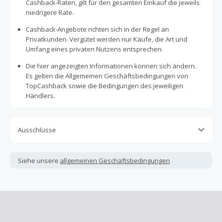
Cashback-Raten, gilt für den gesamten Einkauf die jeweils
niedrigere Rate.
Cashback-Angebote richten sich in der Regel an
Privatkunden. Vergütet werden nur Käufe, die Art und
Umfang eines privaten Nutzens entsprechen.
Die hier angezeigten Informationen können sich ändern.
Es gelten die Allgemeinen Geschäftsbedingungen von
TopCashback sowie die Bedingungen des jeweiligen
Händlers.
Ausschlüsse
Kein Cashback, wenn Gutscheine, Rabattcodes oder
andere Sparprogramme verwendet werden, die nicht
Siehe unsere
allgemeinen Geschäftsbedingungen
ausdrücklich auf dieser Händlerseite von TopCashback
angezeigt werden.
Kein Cashback für den Kauf von Geschenkgutscheinen
Die Einlösung oder Nutzung von Geschenkgutscheinen im
Bezahlvorgang ist nur dann cashbackfähig, wenn dies