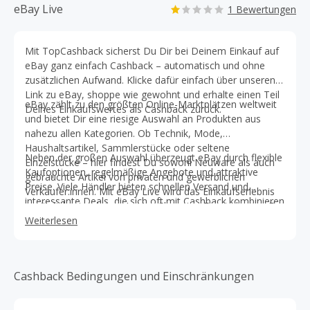
eBay Live
1 Bewertungen
Mit TopCashback sicherst Du Dir bei Deinem Einkauf auf
eBay ganz einfach Cashback – automatisch und ohne
zusätzlichen Aufwand. Klicke dafür einfach über unseren
Link zu eBay, shoppe wie gewohnt und erhalte einen Teil
eBay zählt zu den größten Online-Marktplätzen weltweit
Deines Einkaufswertes als Cashback zurück.
und bietet Dir eine riesige Auswahl an Produkten aus
nahezu allen Kategorien. Ob Technik, Mode,
Haushaltsartikel, Sammlerstücke oder seltene
Neben der großen Auswahl überzeugt eBay durch flexible
Einzelstücke – hier findest Du sowohl Neuware als auch
Kaufoptionen, regelmäßige Angebote und attraktive
gebrauchte Artikel von privaten und gewerblichen
Preise. Viele Händler bieten schnellen Versand und
Verkäufer:innen. Mit eBay Live wird das Einkaufserlebnis
interessante Deals, die sich oft mit Cashback kombinieren
zusätzlich interaktiver: In Live-Shopping-Events kannst Du
lassen. So kannst Du bei jedem Einkauf doppelt sparen
Produkte in Echtzeit entdecken, direkt kaufen oder an
Weiterlesen
und Dir Deine Lieblingsprodukte noch günstiger sichern.
spannenden Auktionen teilnehmen.
Cashback Bedingungen und Einschränkungen