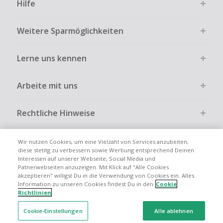
Hilfe
ausdrücklich auf der Händlerseite erlaubt ist.
Kein Cashback bei vollständiger oder teilweiser Retoure,
Weitere Sparmöglichkeiten
Stornierung, Kündigung eines Abonnements oder Widerruf
eines Vertrags.
Lerne uns kennen
Gewerbliche, Reseller- oder ungewöhnlich große
Bestellungen sind bei den meisten Händlern vom
Cashback ausgeschlossen.
Arbeite mit uns
Cashback kann entfallen, wenn der Einkauf nicht korrekt
über TopCashback gestartet wurde.
Rechtliche Hinweise
Wir nutzen Cookies, um eine Vielzahl von Services anzubeiten,
diese stetitg zu verbessern sowie Werbung entsprechend Deinen
Interessen auf unserer Webseite, Social Media und
Globale Websites
UK
US
CN
JP
FR
AU
IT
ES
Patnerwebseiten anzuzeigen. Mit Klick auf "Alle Cookies
akzeptieren" willigst Du in die Verwendung von Cookies ein. Alles
Information zu unseren Cookies findest Du in den
Cookie
Richtlinien
Cookie-Einstellungen
Alle ablehnen