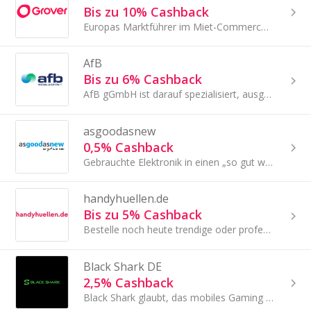
Bis zu 10% Cashback
Europas Marktführer im Miet-Commerce für Unterhaltungselektronik
AfB
Bis zu 6% Cashback
AfB gGmbH ist darauf spezialisiert, ausgemusterte IT-und Mobilgeräte zu übernehmen und die Daten zertifiziert zu vernichten.
asgoodasnew
0,5% Cashback
Gebrauchte Elektronik in einen „so gut wie neuen“ Zustand zurück zu versetzen, ohne qualitative Unterschiede zu Neuware.
handyhuellen.de
Bis zu 5% Cashback
Bestelle noch heute trendige oder professionelle Handyhüllen und Handyzubehör für Dein Smartphone.
Black Shark DE
2,5% Cashback
Black Shark glaubt, das mobiles Gaming unendliches Potential hat. Black Shark fokussiert sich auf diese ganzen Aspekte um nicht nur das weltweit stärk