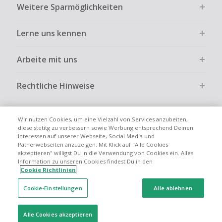
Weitere Sparmöglichkeiten
Lerne uns kennen
Arbeite mit uns
Rechtliche Hinweise
Wir nutzen Cookies, um eine Vielzahl von Services anzubeiten,
diese stetitg zu verbessern sowie Werbung entsprechend Deinen
Interessen auf unserer Webseite, Social Media und
Globale Websites
UK
US
CN
JP
FR
AU
IT
ES
Patnerwebseiten anzuzeigen. Mit Klick auf "Alle Cookies
akzeptieren" willigst Du in die Verwendung von Cookies ein. Alles
Information zu unseren Cookies findest Du in den
Cookie Richtlinien
Cookie-Einstellungen
Alle ablehnen
© 2005 - 2026 TopCashback Group Limited
Alle Cookies akzeptieren