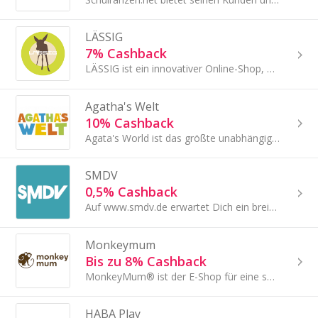
LÄSSIG
7% Cashback
LÄSSIG ist ein innovativer Online-Shop, der nachhaltige und funktionale Produkte für Familien anbietet. Das Sortiment reicht von stilvollen Wickelt...
Agatha's Welt
10% Cashback
Agata's World ist das größte unabhängige Spielwarengeschäft in der Tschechischen und Slowakischen Republik.
SMDV
0,5% Cashback
Auf www.smdv.de erwartet Dich ein breites Angebot aus den Bereichen Modellbahn, Modellbau und Spielwaren.
Monkeymum
Bis zu 8% Cashback
MonkeyMum® ist der E-Shop für eine sanfte und liebevolle Mutterschaft.
HABA Play