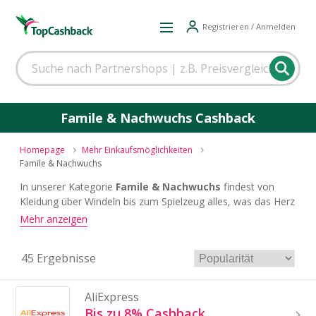
Registrieren / Anmelden
Famile & Nachwuchs Cashback
Homepage
Mehr Einkaufsmöglichkeiten
Famile & Nachwuchs
In unserer Kategorie
Famile & Nachwuchs
findest von
Kleidung über Windeln bis zum Spielzeug alles, was das Herz
begehrt
und dabei kannst Du sichergehen, immer durch
–
Mehr anzeigen
die besten Cashback-Angebote zu sparen.
45 Ergebnisse
AliExpress
Bis zu 8% Cashback