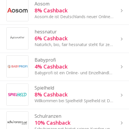
Aosom
8% Cashback
Aosom.de ist Deutschlands neuer Online-Shop für Alles rund um Haus, Garten, Familie und Haustier.
hessnatur
6% Cashback
Natürlich, bio, fair hessnatur steht für zeitlose Mode und Heim-Textilien aus Naturmaterialien, ökologisch und fair produziert.
Babyprofi
4% Cashback
Babyprofi ist ein Online- und Einzelhändler von Babyartikeln.
Spielheld
8% Cashback
Willkommen bei Spielheld! Spielheld ist Dein Online-Shop für ausgesuchte Kinderspiele und Spielzeug mit dem besonderen Mehrwert.
Schulranzen
10% Cashback
Schulranzen.net bietet seinen Kunden und deren Kindern eine große Auswahl an Schulranzen, Schultaschen und Schulrucksäcken