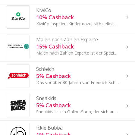
KiwiCo
10% Cashback
KiwiCo inspiriert Kinder dazu, sich selbst als Macher zu sehen - sie entwickeln und kreieren ihre eigenen innovativen Designs und Ergebnisse.
Malen nach Zahlen Experte
15% Cashback
Malen nach Zahlen Experte ist der Spezialist, wenn es um Malen nach Zahlen, Farben nach Zahlen oder Lacke nach Zahlen geht.
Schleich
5% Cashback
Das vor über 80 Jahren von Friedrich Schleich in Schwäbisch Gmünd gegründete Unternehmen ist einer der grössten Spielwarenhersteller Deutschlands.
Sneakids
5% Cashback
Sneakids ist ein Online-Shop, der sich auf stylische und bequeme Kinderschuhe spezialisiert hat. Mit einer großen Auswahl an trendigen Sneakern und...
Ickle Bubba
1% Cashback