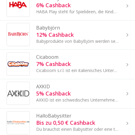
6% Cashback
HABA Play steht für Spielideen, die Kinder im Alltag begleiten und spielerisch fördern.
Babybjörn
12% Cashback
Babyprodukte von BabyBjörn werden seit Generationen geliebt, spare mit TopCashback bei jeden Online Kauf bei BabyBjörn
Cicaboom
7% Cashback
Cicaboom s.r.l. ist ein italienisches Unternehmen, das sich auf die Entwicklung, die Produktion und den Vertrieb von Spielzeug spezialisiert.
AXKID
5% Cashback
AXKID ist ein schwedisches Unternehmen, das sich für die Sicherheit von Kindern im Straßenverkehr einsetzt.
HalloBabysitter
Bis zu 0,50 € Cashback
Du brauchst einen Babysitter oder eine tagesmutter, dann bist Du bei HalloBabysitter.de genau richtig. Denn mit HalloBabysitter.de werden Eltern...