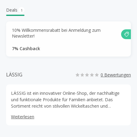
Deals
1
10% Willkommensrabatt bei Anmeldung zum
Newsletter!
7% Cashback
LÄSSIG
0 Bewertungen
LÄSSIG ist ein innovativer Online-Shop, der nachhaltige
und funktionale Produkte für Familien anbietet. Das
Sortiment reicht von stilvollen Wickeltaschen und
Babyartikeln über Kinderrucksäcke bis hin zu praktischer
Weiterlesen
Kleidung und Accessoires. Besonders hervorzuheben ist
der Fokus auf umweltfreundliche Materialien und
durchdachtes Design, das den Alltag von Eltern und