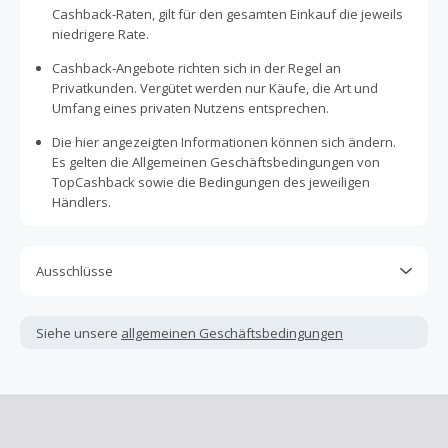
Cashback-Raten, gilt für den gesamten Einkauf die jeweils
niedrigere Rate.
Cashback-Angebote richten sich in der Regel an
Privatkunden. Vergütet werden nur Käufe, die Art und
Umfang eines privaten Nutzens entsprechen.
Die hier angezeigten Informationen können sich ändern.
Es gelten die Allgemeinen Geschäftsbedingungen von
TopCashback sowie die Bedingungen des jeweiligen
Händlers.
Ausschlüsse
Kein Cashback, wenn Gutscheine, Rabattcodes oder
andere Sparprogramme verwendet werden, die nicht
Siehe unsere
allgemeinen Geschäftsbedingungen
ausdrücklich auf dieser Händlerseite von TopCashback
angezeigt werden.
Kein Cashback für den Kauf von Geschenkgutscheinen
Die Einlösung oder Nutzung von Geschenkgutscheinen im