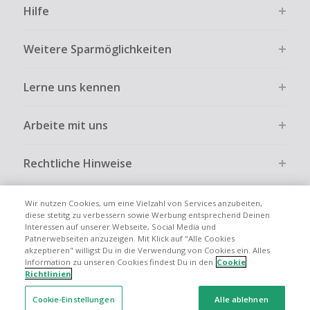
Bezahlvorgang ist nur dann cashbackfähig, wenn dies
Hilfe
ausdrücklich auf der Händlerseite erlaubt ist.
Kein Cashback bei vollständiger oder teilweiser Retoure,
Weitere Sparmöglichkeiten
Stornierung, Kündigung eines Abonnements oder Widerruf
eines Vertrags.
Lerne uns kennen
Gewerbliche, Reseller- oder ungewöhnlich große
Bestellungen sind bei den meisten Händlern vom
Cashback ausgeschlossen.
Arbeite mit uns
Cashback kann entfallen, wenn der Einkauf nicht korrekt
über TopCashback gestartet wurde.
Rechtliche Hinweise
Wir nutzen Cookies, um eine Vielzahl von Services anzubeiten,
diese stetitg zu verbessern sowie Werbung entsprechend Deinen
Interessen auf unserer Webseite, Social Media und
Globale Websites
UK
US
CN
JP
FR
AU
IT
ES
Patnerwebseiten anzuzeigen. Mit Klick auf "Alle Cookies
akzeptieren" willigst Du in die Verwendung von Cookies ein. Alles
Information zu unseren Cookies findest Du in den
Cookie
Richtlinien
Cookie-Einstellungen
Alle ablehnen