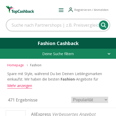
Registrieren / Anmelden
Fashion Cashback
Deine Suche filtern
Homepage
Fashion
Spare mit Style, während Du bei Deinen Lieblingsmarken
einkaufst. Wir haben die besten
Fashion
-Angebote für
Deine Garderobe
Hier gibt es alles an Kleidung der
–
Mehr anzeigen
gefragtesten Shops, von den Schuhen bis zum Accessoire.
471 Ergebnisse
AliExpress
Verbessertes Angebot