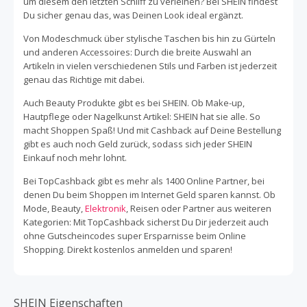
um diesem den letzten Schliff zu verleihen? Bei SHEIN findest
Du sicher genau das, was Deinen Look ideal ergänzt.
Von Modeschmuck über stylische Taschen bis hin zu Gürteln
und anderen Accessoires: Durch die breite Auswahl an
Artikeln in vielen verschiedenen Stils und Farben ist jederzeit
genau das Richtige mit dabei.
Auch Beauty Produkte gibt es bei SHEIN. Ob Make-up,
Hautpflege oder Nagelkunst Artikel: SHEIN hat sie alle. So
macht Shoppen Spaß! Und mit Cashback auf Deine Bestellung
gibt es auch noch Geld zurück, sodass sich jeder SHEIN
Einkauf noch mehr lohnt.
Bei TopCashback gibt es mehr als 1400 Online Partner, bei
denen Du beim Shoppen im Internet Geld sparen kannst. Ob
Mode, Beauty,
Elektronik
, Reisen oder Partner aus weiteren
Kategorien: Mit TopCashback sicherst Du Dir jederzeit auch
ohne Gutscheincodes super Ersparnisse beim Online
Shopping. Direkt kostenlos anmelden und sparen!
SHEIN Eigenschaften