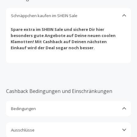
Schnäppchen kaufen im SHEIN Sale
Spare extra im SHEIN Sale und sichere Dir hier
besonders gute Angebote auf Deine neuen coolen
Klamotten! Mit Cashback auf Deinen nächsten
Einkauf wird der Deal sogar noch besser.
Cashback Bedingungen und Einschränkungen
Bedingungen
Cashback ist nur für Käufe gültig, die vollständig online
abgeschlossen und bezahlt werden.
Ausschlüsse
Nur Gutscheine, Rabattcodes oder Aktionen, die direkt auf