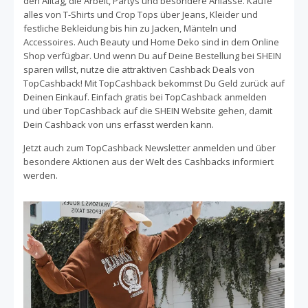
den Alltag, die Arbeit, Partys und besondere Anlässe. Kaufe
Kollektionen der Marke werden ständig aktualisiert,
alles von T-Shirts und Crop Tops über Jeans, Kleider und
festliche Bekleidung bis hin zu Jacken, Mänteln und
sodass es immer etwas neues gibt und es nie langweilig
Accessoires. Auch Beauty und Home Deko sind in dem Online
wird. Stöbere in den umfangreichen Kollektionen von
Shop verfügbar. Und wenn Du auf Deine Bestellung bei SHEIN
Damenbekleidung und Kleidern, während Du auch eine
sparen willst, nutze die attraktiven Cashback Deals von
hervorragende Auswahl an Mode in Übergrößen findest.
TopCashback! Mit TopCashback bekommst Du Geld zurück auf
Des Weiteren bietet SHEIN auch eine große Anzahl an
Deinen Einkauf. Einfach gratis bei TopCashback anmelden
Schuhen und Accessoires. Herren- und Kindermode sind
und über TopCashback auf die SHEIN Website gehen, damit
ebenso wie Damenmode verfügbar. Zusammen mit den
Dein Cashback von uns erfasst werden kann.
Cashback Angeboten von TopCashback kannst Du bei
Deiner nächsten SHEIN-Bestellung bares Geld
Jetzt auch zum TopCashback Newsletter anmelden und über
zurückerhalten und so doppelt sparen! Gehe einfach
besondere Aktionen aus der Welt des Cashbacks informiert
ueber uns auf die Seite von SHEIN und shoppe wie
werden.
gewohnt, damit Dein Cashback erfasst werden kann.