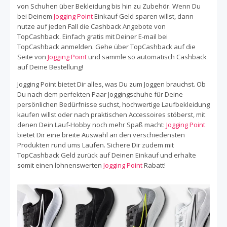
Dir Jogging Point eine große Auswahl an funktioneller und
von Schuhen über Bekleidung bis hin zu Zubehör. Wenn Du
moderner Laufbekleidung sowie Fitness- und
bei Deinem
Jogging Point
Einkauf Geld sparen willst, dann
Laufzubehör aller Art. Shoppe Deine Lieblingsmarken wie
nutze auf jeden Fall die Cashback Angebote von
Nike, adidas, Brooks, Mizuno, Saucony, New Balance,
TopCashback. Einfach gratis mit Deiner E-mail bei
Under Armour, Reebok und viele mehr jetzt bei Jogging
TopCashback anmelden. Gehe über TopCashback auf die
Point. Gemeinsam mit TopCashback und Jogging Point
Seite von
Jogging Point
und sammle so automatisch Cashback
kannst du zusätzlich noch bares Geld sparen. Dazu
auf Deine Bestellung!
einfach bei TopCashback anmelden und bei jedem
Jogging Point bietet Dir alles, was Du zum Joggen brauchst. Ob
Einkauf Cashback sammeln.
Du nach dem perfekten Paar Joggingschuhe für Deine
persönlichen Bedürfnisse suchst, hochwertige Laufbekleidung
kaufen willst oder nach praktischen Accessoires stöberst, mit
denen Dein Lauf-Hobby noch mehr Spaß macht:
Jogging Point
bietet Dir eine breite Auswahl an den verschiedensten
Produkten rund ums Laufen. Sichere Dir zudem mit
TopCashback Geld zurück auf Deinen Einkauf und erhalte
somit einen lohnenswerten
Jogging Point
Rabatt!