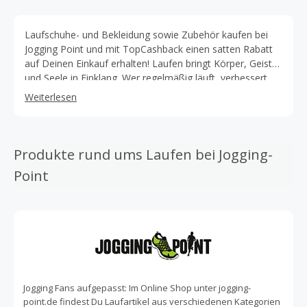
Laufschuhe- und Bekleidung sowie Zubehör kaufen bei
Jogging Point und mit TopCashback einen satten Rabatt
auf Deinen Einkauf erhalten! Laufen bringt Körper, Geist
und Seele in Einklang. Wer regelmäßig läuft, verbessert
seine Kondition und Ausdauer und zugleich auch das
Weiterlesen
Herz-Kreislaufsystem. Um Gelenkschäden oder anderen
Problemen vorzubeugen, bedarf es dem richtigen
Schuhwerk. Bei Jogging Point erhältst Du den perfekten
Laufschuh und die passende Laufbekleidung. Jogging
Produkte rund ums Laufen bei Jogging-
Point ist der Shop für alle Jogging- und Running Fans.
Point
Europaweit wird ein breitgefächertes Sortiment von über
10.000 Artikeln aus aktuellen Jogging-Trends angeboten.
Egal ob Laufanfänger oder Profi: Bei Jogging Point findest
du die richtige Laufausrüstung für Dich. Es erwartet Dich
eine große Produktvielfalt mit professioneller Beratung
rund um die Uhr. Erhalte den für Deine Bedürfnisse
idealen Laufschuh. In dem Laufshop von Jogging Point
findest Du unter anderem Stabilitätsschuhe, Trailrunning-
Jogging Fans aufgepasst: Im Online Shop unter jogging-
Schuhe sowie Fitness- und Freizeitschuhe. Zudem bietet
point.de findest Du Laufartikel aus verschiedenen Kategorien