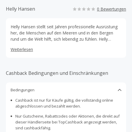
Helly Hansen
0 Bewertungen
Helly Hansen stellt seit Jahren professionelle Ausrüstung
her, die Menschen auf den Meeren und in den Bergen
rund um die Welt hilft, sich lebendig zu fühlen. Helly
Hansen ist führend in den Bereichen Hochleistungs-
Weiterlesen
Skibekleidung und technisches Segeln sowie bei
hochwertiger Outdoor-Ausrüstung.
Cashback Bedingungen und Einschränkungen
Bedingungen
Cashback ist nur für Käufe gültig, die vollständig online
abgeschlossen und bezahlt werden.
Nur Gutscheine, Rabattcodes oder Aktionen, die direkt auf
dieser Händlerseite bei TopCashback angezeigt werden,
sind cashbackfähig.