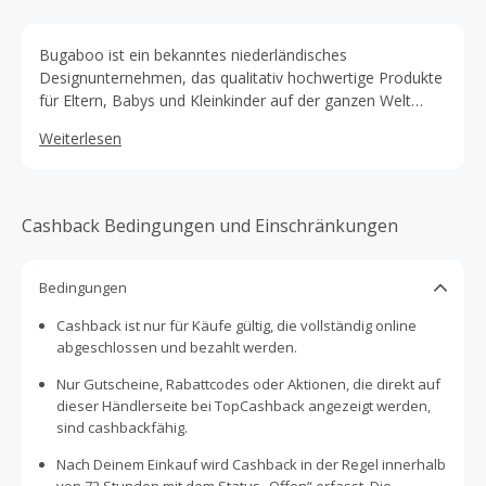
Bugaboo ist ein bekanntes niederländisches
Designunternehmen, das qualitativ hochwertige Produkte
für Eltern, Babys und Kleinkinder auf der ganzen Welt
herstellt. Mit allem, von Kinderwagen über intelligentes
Weiterlesen
Zubehör bis hin zu einem neu eingeführten Autositz - wir
helfen Eltern, die Welt um sie herum mit
unvergleichlichem Komfort und unverwechselbarem Stil
zu erkunden.
Cashback Bedingungen und Einschränkungen
Bedingungen
Cashback ist nur für Käufe gültig, die vollständig online
abgeschlossen und bezahlt werden.
Nur Gutscheine, Rabattcodes oder Aktionen, die direkt auf
dieser Händlerseite bei TopCashback angezeigt werden,
sind cashbackfähig.
Nach Deinem Einkauf wird Cashback in der Regel innerhalb