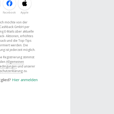
Facebook
Apple
, ich möchte von der
Cashback GmbH per
ng E-Mails über aktuelle
ck- Aktionen, erhöhtes
ack und die Top-Tips
ormiert werden. Die
g ist jederzeit möglich.
e Registrierung stimmst
 den
Allgemeinen
bedingungen
und unserer
schutzerklärung
zu.
tglied?
Hier anmelden