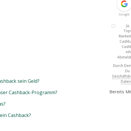
Google
Ja
Top
Marketi
Cashba
Cashb
inf
Abmeldun
Durch Dein
Du
Geschäfts
shback sein Geld?
Daten
Bereits Mi
unser Cashback-Programm?
as?
mein Cashback?