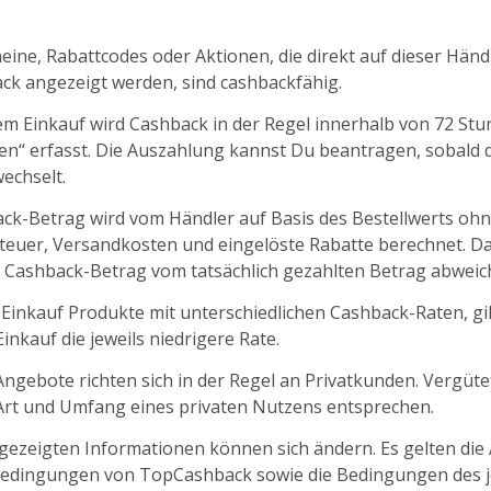
ine, Rabattcodes oder Aktionen, die direkt auf dieser Händl
k angezeigt werden, sind cashbackfähig.
m Einkauf wird Cashback in der Regel innerhalb von 72 St
fen“ erfasst. Die Auszahlung kannst Du beantragen, sobald d
echselt.
ck-Betrag wird vom Händler auf Basis des Bestellwerts oh
euer, Versandkosten und eingelöste Rabatte berechnet. D
 Cashback-Betrag vom tatsächlich gezahlten Betrag abweic
 Einkauf Produkte mit unterschiedlichen Cashback-Raten, gil
nkauf die jeweils niedrigere Rate.
ngebote richten sich in der Regel an Privatkunden. Vergüt
 Art und Umfang eines privaten Nutzens entsprechen.
ngezeigten Informationen können sich ändern. Es gelten die
edingungen von TopCashback sowie die Bedingungen des j