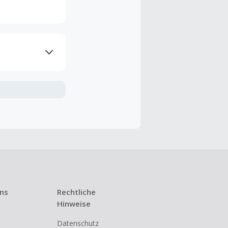
ramme
n TopCashback
ng ist nur
t ist.
 Kündigung
uns
Rechtliche
i den meisten
Hinweise
Datenschutz