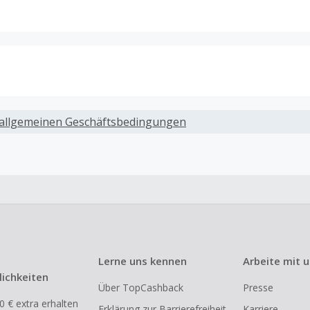
ack, wenn Gutscheine, Rabattcodes oder andere Sparprog
werden, die nicht ausdrücklich auf dieser Händlerseite vo
allgemeinen Geschäftsbedingungen
werden.
ack für den Kauf von Geschenkgutscheinen
ung oder Nutzung von Geschenkgutscheinen im Bezahlvorga
ckfähig, wenn dies ausdrücklich auf der Händlerseite erlaub
ack bei vollständiger oder teilweiser Retoure, Stornierung,
nements oder Widerruf eines Vertrags.
Lerne uns kennen
Arbeite mit 
e, Reseller- oder ungewöhnlich große Bestellungen sind be
ichkeiten
Über TopCashback
Presse
om Cashback ausgeschlossen.
0 € extra erhalten
Erklärung zur Barrierefreiheit
Karriere