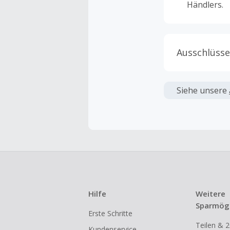
Händlers.
Ausschlüsse
Kein Cashb
verwendet 
Siehe unsere
angezeigt 
Kein Cashb
Die Einlös
dann cashba
Kein Cashb
eines Abon
Hilfe
Weitere
Gewerblich
Sparmögl
Erste Schritte
Händlern v
Teilen & 2
Kundenservice