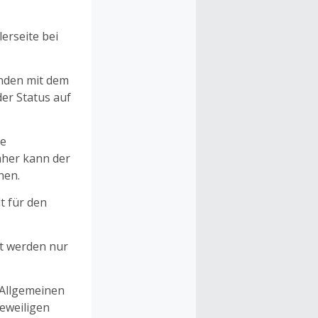
erseite bei
unden mit dem
er Status auf
ne
aher kann der
hen.
t für den
et werden nur
 Allgemeinen
eweiligen