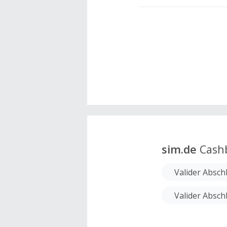
sim.de
Cash
Valider Absch
Valider Absch