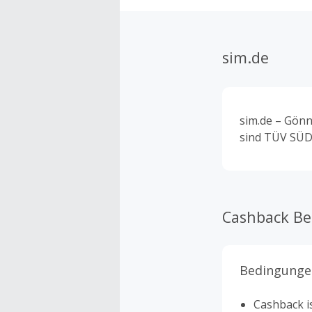
sim.de
sim.de – Gönn
sind TÜV SÜD-
Cashback B
Bedingunge
Cashback is