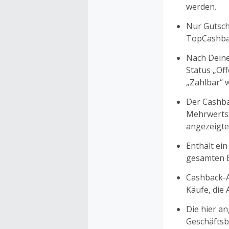
werden.
Nur Gutsche
TopCashbac
Nach Deine
Status „Of
„Zahlbar“ w
Der Cashba
Mehrwertst
angezeigte
Enthält ein
gesamten Ei
Cashback-A
Käufe, die
Die hier a
Geschäftsb