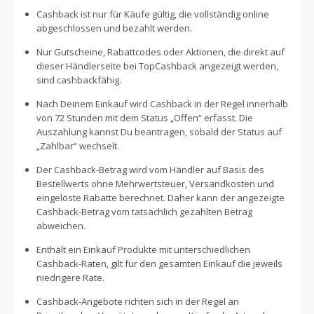
und Spaß in der gesunden Küche. Alle WW Produkte wie
Cashback ist nur für Käufe gültig, die vollständig online
Proteinsnacks, Fertiggerichte, Feinkostsalate, Brot oder
abgeschlossen und bezahlt werden.
Getränke verzichten auf künstliche Süßungsmittel,
Nur Gutscheine, Rabattcodes oder Aktionen, die direkt auf
Farbstoffe, sowie Aromastoffe und Konservierungsstoffe.
dieser Händlerseite bei TopCashback angezeigt werden,
sind cashbackfähig.
Nach Deinem Einkauf wird Cashback in der Regel innerhalb
von 72 Stunden mit dem Status „Offen“ erfasst. Die
Auszahlung kannst Du beantragen, sobald der Status auf
„Zahlbar“ wechselt.
Der Cashback-Betrag wird vom Händler auf Basis des
Bestellwerts ohne Mehrwertsteuer, Versandkosten und
eingelöste Rabatte berechnet. Daher kann der angezeigte
Cashback-Betrag vom tatsächlich gezahlten Betrag
abweichen.
Enthält ein Einkauf Produkte mit unterschiedlichen
Cashback-Raten, gilt für den gesamten Einkauf die jeweils
niedrigere Rate.
Cashback-Angebote richten sich in der Regel an