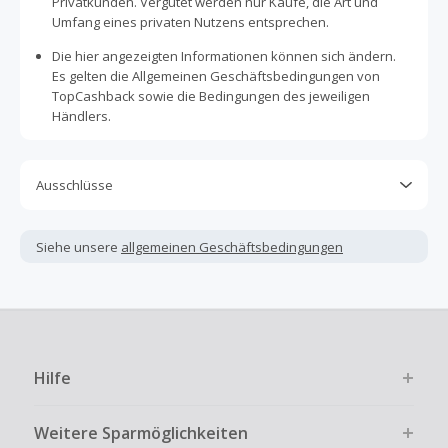
Privatkunden. Vergütet werden nur Käufe, die Art und
Umfang eines privaten Nutzens entsprechen.
Die hier angezeigten Informationen können sich ändern.
Es gelten die Allgemeinen Geschäftsbedingungen von
TopCashback sowie die Bedingungen des jeweiligen
Händlers.
Ausschlüsse
Kein Cashback, wenn Gutscheine, Rabattcodes oder
andere Sparprogramme verwendet werden, die nicht
Siehe unsere
allgemeinen Geschäftsbedingungen
ausdrücklich auf dieser Händlerseite von TopCashback
angezeigt werden.
Kein Cashback für den Kauf von Geschenkgutscheinen
Die Einlösung oder Nutzung von Geschenkgutscheinen im
Bezahlvorgang ist nur dann cashbackfähig, wenn dies
Hilfe
ausdrücklich auf der Händlerseite erlaubt ist.
Kein Cashback bei vollständiger oder teilweiser Retoure,
Weitere Sparmöglichkeiten
Stornierung, Kündigung eines Abonnements oder Widerruf