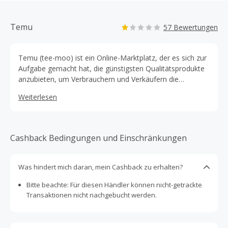
Temu
57 Bewertungen
Temu (tee-moo) ist ein Online-Marktplatz, der es sich zur
Aufgabe gemacht hat, die günstigsten Qualitätsprodukte
anzubieten, um Verbrauchern und Verkäufern die
Möglichkeit zu geben, ihre Träume in einem angenehmen
Weiterlesen
Umfeld zu erfüllen.
Cashback Bedingungen und Einschränkungen
Was hindert mich daran, mein Cashback zu erhalten?
Bitte beachte: Für diesen Händler können nicht-getrackte
Transaktionen nicht nachgebucht werden.