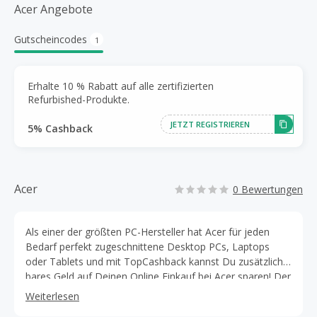
Acer Angebote
Gutscheincodes
1
Erhalte 10 % Rabatt auf alle zertifizierten
Refurbished-Produkte.
JETZT REGISTRIEREN
5% Cashback
Acer
0 Bewertungen
Als einer der größten PC-Hersteller hat Acer für jeden
Bedarf perfekt zugeschnittene Desktop PCs, Laptops
oder Tablets und mit TopCashback kannst Du zusätzlich
bares Geld auf Deinen Online Einkauf bei Acer sparen! Der
Onlineshop von Acer bietet außer PCs auch Monitore,
Weiterlesen
Projektoren und Zubehör fürs Home Office sowie Gaming