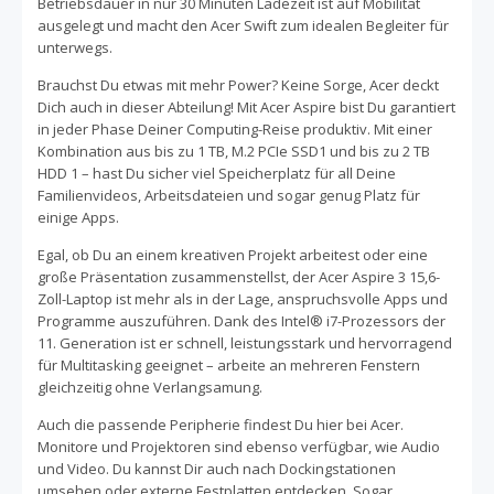
Betriebsdauer in nur 30 Minuten Ladezeit ist auf Mobilität
ausgelegt und macht den Acer Swift zum idealen Begleiter für
unterwegs.
Brauchst Du etwas mit mehr Power? Keine Sorge, Acer deckt
Dich auch in dieser Abteilung! Mit Acer Aspire bist Du garantiert
in jeder Phase Deiner Computing-Reise produktiv. Mit einer
Kombination aus bis zu 1 TB, M.2 PCIe SSD1 und bis zu 2 TB
HDD 1 – hast Du sicher viel Speicherplatz für all Deine
Familienvideos, Arbeitsdateien und sogar genug Platz für
einige Apps.
Egal, ob Du an einem kreativen Projekt arbeitest oder eine
große Präsentation zusammenstellst, der Acer Aspire 3 15,6-
Zoll-Laptop ist mehr als in der Lage, anspruchsvolle Apps und
Programme auszuführen. Dank des Intel® i7-Prozessors der
11. Generation ist er schnell, leistungsstark und hervorragend
für Multitasking geeignet – arbeite an mehreren Fenstern
gleichzeitig ohne Verlangsamung.
Auch die passende Peripherie findest Du hier bei Acer.
Monitore und Projektoren sind ebenso verfügbar, wie Audio
und Video. Du kannst Dir auch nach Dockingstationen
umsehen oder externe Festplatten entdecken. Sogar