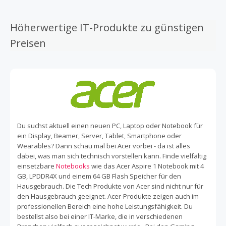
Bedarf an. Brauchst Du eine neue Maus, eine externe
Festplatte, Netzteile/Akkus, Kabel oder Adapter? Dann
stöbere in der Zubehör-Kategorie bei acer.de und finde
Höherwertige IT-Produkte zu günstigen
für Dich das passende Gerät bzw. Produkt. Nebenbei
Preisen
sparst Du noch automatisch mit den Cashback
Angeboten von TopCashback. Regelmäßige Aktionen
versprechen Ersparnisse auf eine Vielfalt an Produkten
und Studenten können sich sogar zusätzlich Rabatte
sichern. Mit der Filterfunktion findest Du in jeder
Produktkategorie das zu Deinen Vorstellungen passende
Angebot. Finde schnell das Notebook oder den Desktop-
PC mit der aktuellsten Technologie, der zu Dir passt. Mit
Du suchst aktuell einen neuen PC, Laptop oder Notebook für
den hochwertigen Produkten von Acer machst Du immer
ein Display, Beamer, Server, Tablet, Smartphone oder
alles richtig. Sichere Dir außerdem jetzt bares Geld zurück
Wearables? Dann schau mal bei Acer vorbei - da ist alles
auf Deine Bestellung im Acer Online Shop! Einfach 100%
dabei, was man sich technisch vorstellen kann. Finde vielfältig
kostenlos bei TopCashback registrieren, über uns auf die
einsetzbare
Notebooks
wie das Acer Aspire 1 Notebook mit 4
Seite von Acer weitergeleitet werden und automatisch
GB, LPDDR4X und einem 64 GB Flash Speicher für den
Cashback sammeln, wenn Du Deine Bestellung tätigst. So
Hausgebrauch. Die Tech Produkte von Acer sind nicht nur für
sicherst Du Dir jederzeit einen Top Deal auf Deine neuen
den Hausgebrauch geeignet. Acer-Produkte zeigen auch im
Acer Geräte!
professionellen Bereich eine hohe Leistungsfähigkeit. Du
bestellst also bei einer IT-Marke, die in verschiedenen