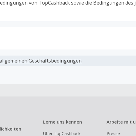
edingungen von TopCashback sowie die Bedingungen des j
ack, wenn Gutscheine, Rabattcodes oder andere Sparprog
werden, die nicht ausdrücklich auf dieser Händlerseite vo
allgemeinen Geschäftsbedingungen
werden.
ack für den Kauf von Geschenkgutscheinen
ung oder Nutzung von Geschenkgutscheinen im Bezahlvorga
ckfähig, wenn dies ausdrücklich auf der Händlerseite erlaub
ack bei vollständiger oder teilweiser Retoure, Stornierung,
nements oder Widerruf eines Vertrags.
Lerne uns kennen
Arbeite mit 
e, Reseller- oder ungewöhnlich große Bestellungen sind be
ichkeiten
Über TopCashback
Presse
om Cashback ausgeschlossen.