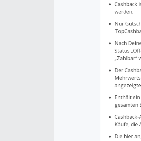
Cashback is
werden.
Nur Gutsche
TopCashbac
Nach Deine
Status „Of
„Zahlbar“ w
Der Cashba
Mehrwertst
angezeigte
Enthält ein
gesamten Ei
Cashback-A
Käufe, die
Die hier a