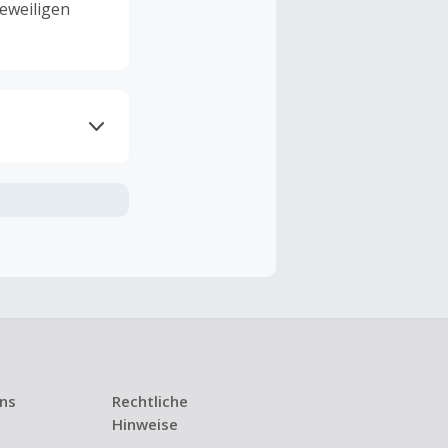
eweiligen
ramme
n TopCashback
ng ist nur
t ist.
 Kündigung
uns
Rechtliche
i den meisten
Hinweise