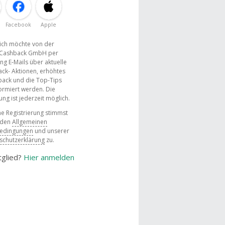
Facebook
Apple
, ich möchte von der
Cashback GmbH per
ng E-Mails über aktuelle
ck- Aktionen, erhöhtes
ack und die Top-Tips
ormiert werden. Die
g ist jederzeit möglich.
e Registrierung stimmst
 den
Allgemeinen
bedingungen
und unserer
schutzerklärung
zu.
tglied?
Hier anmelden