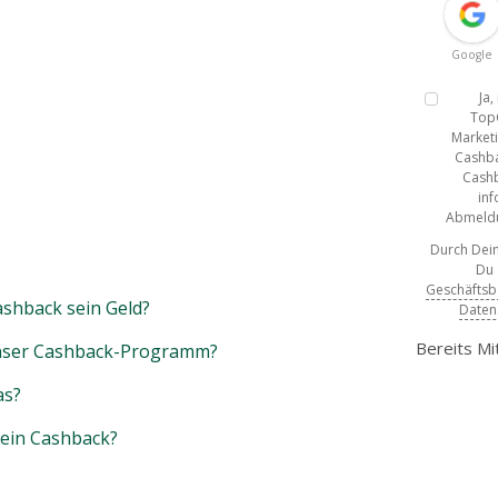
Google
Ja
Top
Marketi
Cashba
Cashb
inf
Abmeldun
Durch Dein
Du
Geschäfts
shback sein Geld?
Daten
Bereits Mi
unser Cashback-Programm?
as?
mein Cashback?