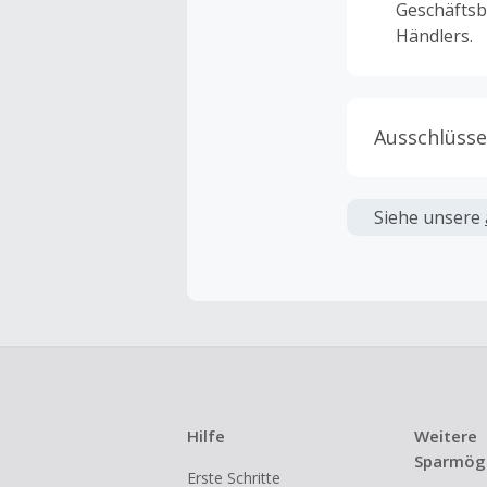
Geschäftsb
Händlers.
Ausschlüsse
Kein Cashb
verwendet 
Siehe unsere
angezeigt 
Kein Cashb
Die Einlös
dann cashba
Kein Cashb
eines Abon
Hilfe
Weitere
Gewerblich
Sparmögl
Erste Schritte
Händlern v