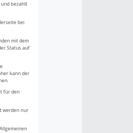
n und bezahlt
erseite bei
unden mit dem
er Status auf
ne
aher kann der
hen.
t für den
et werden nur
 Allgemeinen