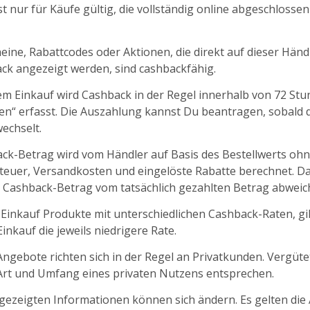
t nur für Käufe gültig, die vollständig online abgeschlosse
ine, Rabattcodes oder Aktionen, die direkt auf dieser Händl
k angezeigt werden, sind cashbackfähig.
m Einkauf wird Cashback in der Regel innerhalb von 72 St
fen“ erfasst. Die Auszahlung kannst Du beantragen, sobald d
echselt.
ck-Betrag wird vom Händler auf Basis des Bestellwerts oh
euer, Versandkosten und eingelöste Rabatte berechnet. D
 Cashback-Betrag vom tatsächlich gezahlten Betrag abweic
 Einkauf Produkte mit unterschiedlichen Cashback-Raten, gil
nkauf die jeweils niedrigere Rate.
ngebote richten sich in der Regel an Privatkunden. Vergüt
 Art und Umfang eines privaten Nutzens entsprechen.
ngezeigten Informationen können sich ändern. Es gelten die