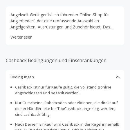
Angelwelt Gerlinger ist ein führender Online-Shop für
Anglerbedarf, der eine umfassende Auswahl an
Angelgeräten, Ausrüstungen und Zubehör bietet. Das
Sortiment umfasst hochwertige Angelruten, Rollen, Köder
Weiterlesen
und Bekleidung für verschiedene Angelarten wie Karpfen-,
Raubfisch- und Fliegenfischen.
Cashback Bedingungen und Einschränkungen
Bedingungen
Cashback ist nur für Käufe gültig, die vollständig online
abgeschlossen und bezahlt werden.
Nur Gutscheine, Rabattcodes oder Aktionen, die direkt auf
dieser Händlerseite bei TopCashback angezeigt werden,
sind cashbackfähig.
Nach Deinem Einkauf wird Cashback in der Regel innerhalb