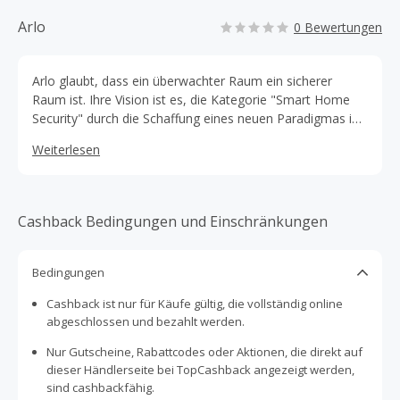
Arlo
0 Bewertungen
Arlo glaubt, dass ein überwachter Raum ein sicherer
Raum ist. Ihre Vision ist es, die Kategorie "Smart Home
Security" durch die Schaffung eines neuen Paradigmas im
Bereich der dienstleistungsorientierten DIY-
Weiterlesen
Kameratechnologie voranzutreiben. Als Teil von Verisure,
der Nr. 1 unter den Anbietern von 24/7-überwachten
Alarmsystemen, hilft Arlo bereits mehr als 1 Million
Familien und Kleinunternehmern, die Kontrolle über den
Cashback Bedingungen und Einschränkungen
Schutz der wichtigsten Dinge zu übernehmen.
Bedingungen
Cashback ist nur für Käufe gültig, die vollständig online
abgeschlossen und bezahlt werden.
Nur Gutscheine, Rabattcodes oder Aktionen, die direkt auf
dieser Händlerseite bei TopCashback angezeigt werden,
sind cashbackfähig.