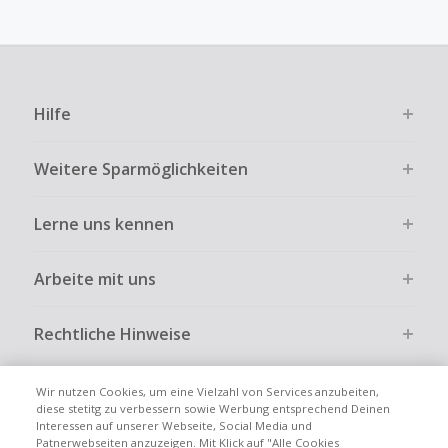
angezeigt werden.
Kein Cashback für den Kauf von Geschenkgutscheinen
Die Einlösung oder Nutzung von Geschenkgutscheinen im
Bezahlvorgang ist nur dann cashbackfähig, wenn dies
Hilfe
ausdrücklich auf der Händlerseite erlaubt ist.
Kein Cashback bei vollständiger oder teilweiser Retoure,
Weitere Sparmöglichkeiten
Stornierung, Kündigung eines Abonnements oder Widerruf
eines Vertrags.
Lerne uns kennen
Gewerbliche, Reseller- oder ungewöhnlich große
Bestellungen sind bei den meisten Händlern vom
Cashback ausgeschlossen.
Arbeite mit uns
Cashback kann entfallen, wenn der Einkauf nicht korrekt
über TopCashback gestartet wurde.
Rechtliche Hinweise
Wir nutzen Cookies, um eine Vielzahl von Services anzubeiten,
diese stetitg zu verbessern sowie Werbung entsprechend Deinen
Interessen auf unserer Webseite, Social Media und
Globale Websites
UK
US
CN
JP
FR
AU
IT
ES
Patnerwebseiten anzuzeigen. Mit Klick auf "Alle Cookies