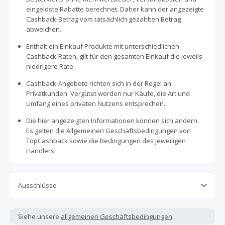
eingelöste Rabatte berechnet. Daher kann der angezeigte
Cashback-Betrag vom tatsächlich gezahlten Betrag
abweichen.
Enthält ein Einkauf Produkte mit unterschiedlichen
Cashback-Raten, gilt für den gesamten Einkauf die jeweils
niedrigere Rate.
Cashback-Angebote richten sich in der Regel an
Privatkunden. Vergütet werden nur Käufe, die Art und
Umfang eines privaten Nutzens entsprechen.
Die hier angezeigten Informationen können sich ändern.
Es gelten die Allgemeinen Geschäftsbedingungen von
TopCashback sowie die Bedingungen des jeweiligen
Händlers.
Ausschlüsse
Kein Cashback, wenn Gutscheine, Rabattcodes oder
andere Sparprogramme verwendet werden, die nicht
Siehe unsere
allgemeinen Geschäftsbedingungen
ausdrücklich auf dieser Händlerseite von TopCashback