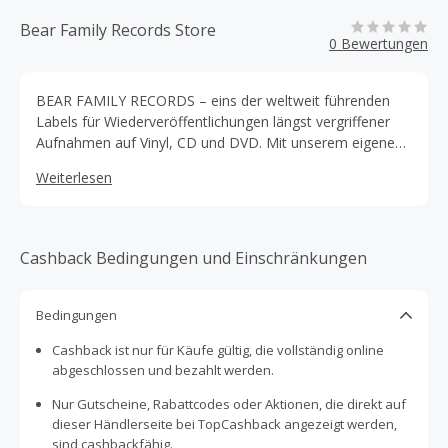
Bear Family Records Store
0 Bewertungen
BEAR FAMILY RECORDS – eins der weltweit führenden
Labels für Wiederveröffentlichungen längst vergriffener
Aufnahmen auf Vinyl, CD und DVD. Mit unserem eigenen
Katalog von mehr als 1.600 Veröffentlichungen, darunter
Weiterlesen
umfangreiche Editionen mit mehreren CDs in einer
Schmuckbox mit Begleitbüchern, lassen wir die Musik und
die Musiker längst vergangener Epochen auferstehen.
Cashback Bedingungen und Einschränkungen
Bedingungen
Cashback ist nur für Käufe gültig, die vollständig online
abgeschlossen und bezahlt werden.
Nur Gutscheine, Rabattcodes oder Aktionen, die direkt auf
dieser Händlerseite bei TopCashback angezeigt werden,
sind cashbackfähig.