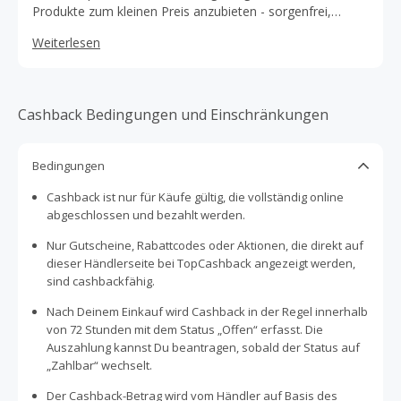
Produkte zum kleinen Preis anzubieten - sorgenfrei,
schnell und einfach online! Das Familienunternehmen
Weiterlesen
steht unter der Vision und Leitung von Dr. Charles Leroy.
Das Team von BeautifiedYou.com glaubt, dass schöne
Haut für jeden realisierbar gemacht werden sollte. Ihre
Top-Priorität sind ihre Kunden, weshalb sie stets
Cashback Bedingungen und Einschränkungen
versuchen den bestmöglichen Kundenservice zu
gewährleisten.
Bedingungen
Cashback ist nur für Käufe gültig, die vollständig online
abgeschlossen und bezahlt werden.
Nur Gutscheine, Rabattcodes oder Aktionen, die direkt auf
dieser Händlerseite bei TopCashback angezeigt werden,
sind cashbackfähig.
Nach Deinem Einkauf wird Cashback in der Regel innerhalb
von 72 Stunden mit dem Status „Offen“ erfasst. Die
Auszahlung kannst Du beantragen, sobald der Status auf
„Zahlbar“ wechselt.
Der Cashback-Betrag wird vom Händler auf Basis des