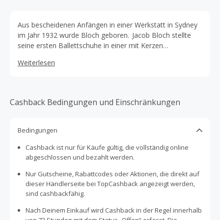
Aus bescheidenen Anfängen in einer Werkstatt in Sydney
im Jahr 1932 wurde Bloch geboren. Jacob Bloch stellte
seine ersten Ballettschuhe in einer mit Kerzen
beleuchteten Werkstatt über seinem Geschäft her. Er
Weiterlesen
fertigte jeweils ein Paar Schuhe für einen einzelnen
Kunden auf Bestellung an. Diese Kernkompetenz und das
handwerkliche Gespür sind zusammen mit der
Philosophie, den Tänzern zuzuhören, seit 90 Jahren der
Cashback Bedingungen und Einschränkungen
Kern der Mission des Unternehmens.
Bedingungen
Cashback ist nur für Käufe gültig, die vollständig online
abgeschlossen und bezahlt werden.
Nur Gutscheine, Rabattcodes oder Aktionen, die direkt auf
dieser Händlerseite bei TopCashback angezeigt werden,
sind cashbackfähig.
Nach Deinem Einkauf wird Cashback in der Regel innerhalb