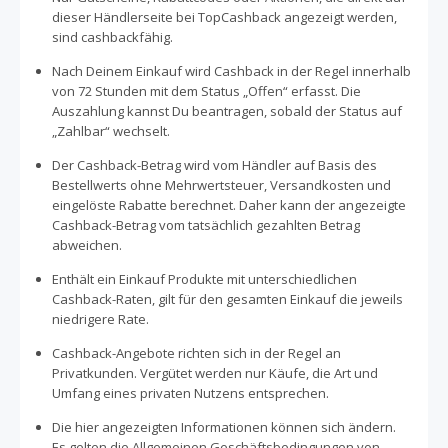
Gastfreundschaft der Lounges von Brussels Airline. Hier
dieser Händlerseite bei TopCashback angezeigt werden,
verkürzt Du Dir die Wartezeit mit kostenlosen Drinks,
sind cashbackfähig.
Snacks, Zeitungen und Magazinen. Oder nutze hier die
Nach Deinem Einkauf wird Cashback in der Regel innerhalb
Gelegenheit, vor Deinem Abflug noch ein gutes Glas
von 72 Stunden mit dem Status „Offen“ erfasst. Die
Wein, ein erfrischendes belgisches Bier oder einen
Auszahlung kannst Du beantragen, sobald der Status auf
Softdrink zu geniessen . Wenn Du bei uns über "Cashback
„Zahlbar“ wechselt.
jetzt erhalten" auf die Online Seite von Brussels Airlines
gehst, sparst Du bares Geld bei Deinem nächsten Flug!
Der Cashback-Betrag wird vom Händler auf Basis des
Bestellwerts ohne Mehrwertsteuer, Versandkosten und
eingelöste Rabatte berechnet. Daher kann der angezeigte
Cashback-Betrag vom tatsächlich gezahlten Betrag
abweichen.
Enthält ein Einkauf Produkte mit unterschiedlichen
Cashback-Raten, gilt für den gesamten Einkauf die jeweils
niedrigere Rate.
Cashback-Angebote richten sich in der Regel an
Privatkunden. Vergütet werden nur Käufe, die Art und
Umfang eines privaten Nutzens entsprechen.
Die hier angezeigten Informationen können sich ändern.
Es gelten die Allgemeinen Geschäftsbedingungen von