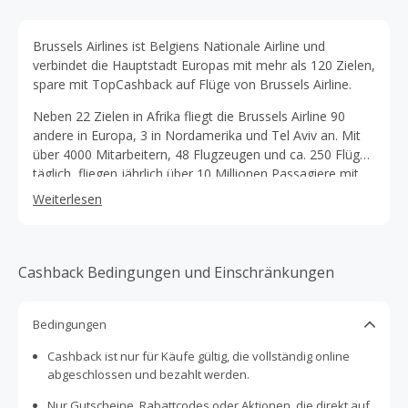
Brussels Airlines ist Belgiens Nationale Airline und
verbindet die Hauptstadt Europas mit mehr als 120 Zielen,
spare mit TopCashback auf Flüge von Brussels Airline.
Neben 22 Zielen in Afrika fliegt die Brussels Airline 90
andere in Europa, 3 in Nordamerika und Tel Aviv an. Mit
über 4000 Mitarbeitern, 48 Flugzeugen und ca. 250 Flügen
täglich, fliegen jährlich über 10 Millionen Passagiere mit
Brussels Airline. Brussels Airline hat es sich zum Ziel
Weiterlesen
gemacht die persönlichste Airline zu werden, Menschen
zusammenzubringen und das auf die angenehmste Art
und Weise. Dies schafft sie mit kompetitiven Preisen, dem
besten Service und jährlich wechselnden belgischen
Cashback Bedingungen und Einschränkungen
Chefköchen, so wird dem Fluggast der Flug mit
belgischen Spezialitäten verfeinert. 2002 gegründet gehört
Bedingungen
Brussels Airline zu 100% der Deutschen Lufthansa AG.
Außerdem ist das Unternehmen seit 2009 Star Alliance
Cashback ist nur für Käufe gültig, die vollständig online
Member. Buche außerdem Deinen Mietwagen für den
abgeschlossen und bezahlt werden.
Urlaub oder die Geschäftsreise, über Brussels Airline oder
genieße vor dem Abflug die Services und die
Nur Gutscheine, Rabattcodes oder Aktionen, die direkt auf