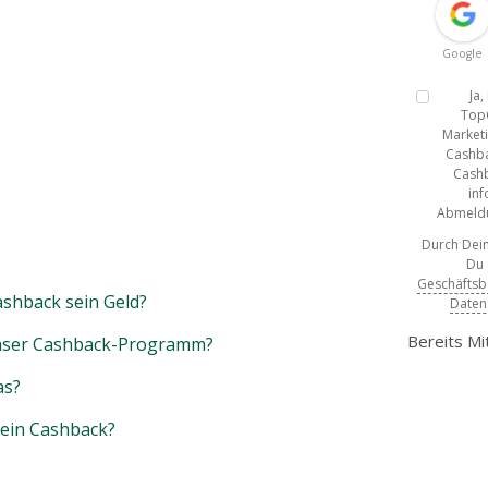
Google
Ja
Top
Marketi
Cashba
Cashb
inf
Abmeldun
Durch Dein
Du
Geschäfts
shback sein Geld?
Daten
Bereits Mi
unser Cashback-Programm?
as?
mein Cashback?