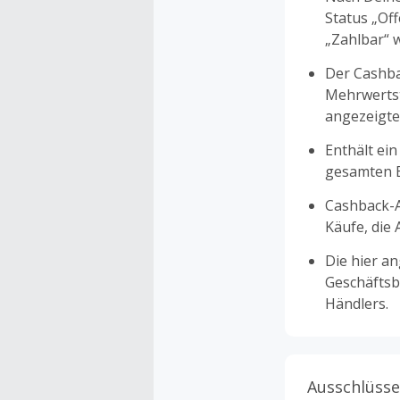
Status „Of
„Zahlbar“ w
Der Cashba
Mehrwertst
angezeigte
Enthält ein
gesamten Ei
Cashback-A
Käufe, die
Die hier a
Geschäftsb
Händlers.
Ausschlüsse