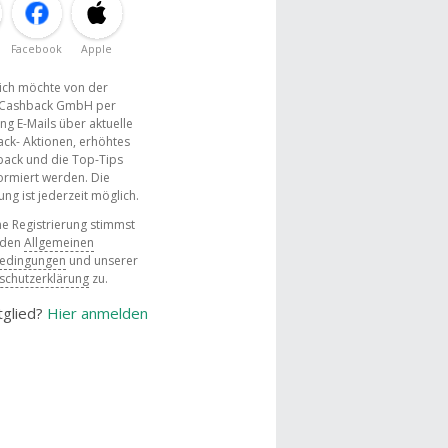
Facebook
Apple
, ich möchte von der
Cashback GmbH per
ng E-Mails über aktuelle
ck- Aktionen, erhöhtes
ack und die Top-Tips
ormiert werden. Die
g ist jederzeit möglich.
e Registrierung stimmst
 den
Allgemeinen
bedingungen
und unserer
schutzerklärung
zu.
tglied?
Hier anmelden