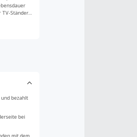
Lebensdauer
r TV-Ständer,
atscreens,
 Sicherheit
D- und Plasma-
igungen
n. Wer sein
tten möchte,
t es Cashback
nen Du Deine
n und bezahlt
erseite bei
unden mit dem