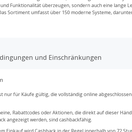
l und Funktionalität überzeugen, sondern auch eine lange 
 Das Sortiment umfasst über 150 moderne Systeme, darunte
und Wandhalterungen, die es ermöglichen, das Beste aus Fl
AV-Komponenten herauszuholen. Mit VESA-Norm geprüfter
terungen einfach zu montieren und eignen sich für LED-, LC
tzlich bietet CMB-Systeme maßgeschneiderte Sonderanfert
any“, die exakt auf individuelle Wünsche abgestimmt werde
 Unternehmen mit innovativen Halterungslösungen aussta
edingungen und Einschränkungen
ch sparen. Durch eine Bestellung über unsere Plattform gib
äßig Rabattcodes und Gutscheine bei TopCashback, mit de
terung noch günstiger bekommst!
n
t nur für Käufe gültig, die vollständig online abgeschlosse
ine, Rabattcodes oder Aktionen, die direkt auf dieser Händl
k angezeigt werden, sind cashbackfähig.
m Einkauf wird Cashback in der Regel innerhalb von 72 St