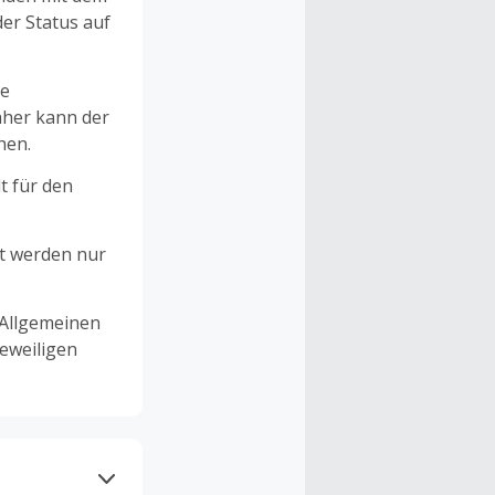
er Status auf
ne
aher kann der
hen.
t für den
et werden nur
 Allgemeinen
eweiligen