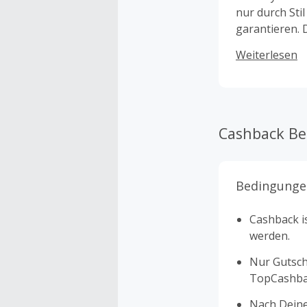
nur durch Sti
garantieren.
Beamer-Lifte 
Weiterlesen
Beamern und 
sind alle Hal
Geräte. Zusä
„Made in Germ
Zuhause oder
Cashback B
kann zusätzli
sowie regelm
perfekte Hal
Bedingunge
Cashback is
werden.
Nur Gutsche
TopCashbac
Nach Deine