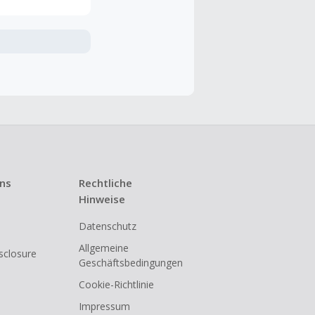
ramme
n TopCashback
ng ist nur
t ist.
 Kündigung
uns
Rechtliche
i den meisten
Hinweise
Datenschutz
shback
Allgemeine
isclosure
Geschäftsbedingungen
Cookie-Richtlinie
Impressum