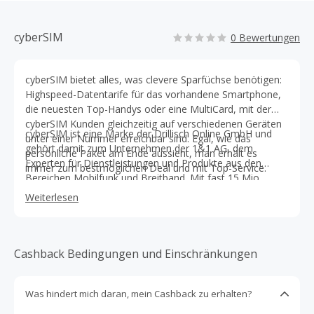
cyberSIM
0 Bewertungen
cyberSIM bietet alles, was clevere Sparfüchse benötigen:
Highspeed-Datentarife für das vorhandene Smartphone,
die neuesten Top-Handys oder eine MultiCard, mit der
cyberSIM Kunden gleichzeitig auf verschiedenen Geräten
cyberSIM ist eine Marke der Drillisch Online GmbH und
unter einer Nummer erreichbar sind. Egal, wie das
gehört damit zum Unternehmen der 1&1 AG, dem
persönliche Paket am Ende aussieht, man erhält es
Experten für Dienstleistungen und Produkte aus den
immer zum bestmöglichen Deal und mit Top-Service.
Bereichen Mobilfunk und Breitband. Mit fast 15 Mio.
Kundenverträgen zählt die 1&1 AG zu den großen
Weiterlesen
Telekommunikationsanbietern in Deutschland.
Cashback Bedingungen und Einschränkungen
Was hindert mich daran, mein Cashback zu erhalten?