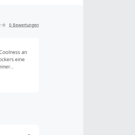
0 Bewertungen
 Coolness an
ockers eine
einer
fektioniert.
t, immer an.