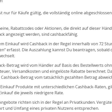
n
t nur für Käufe gültig, die vollständig online abgeschlosse
ine, Rabattcodes oder Aktionen, die direkt auf dieser Händl
k angezeigt werden, sind cashbackfähig.
m Einkauf wird Cashback in der Regel innerhalb von 72 St
fen“ erfasst. Die Auszahlung kannst Du beantragen, sobald d
echselt.
ck-Betrag wird vom Händler auf Basis des Bestellwerts oh
euer, Versandkosten und eingelöste Rabatte berechnet. D
 Cashback-Betrag vom tatsächlich gezahlten Betrag abweic
 Einkauf Produkte mit unterschiedlichen Cashback-Raten, gil
nkauf die jeweils niedrigere Rate.
ngebote richten sich in der Regel an Privatkunden. Vergüt
 Art und Umfang eines privaten Nutzens entsprechen.