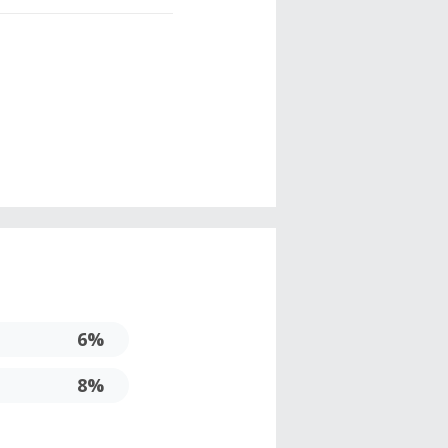
6%
8%