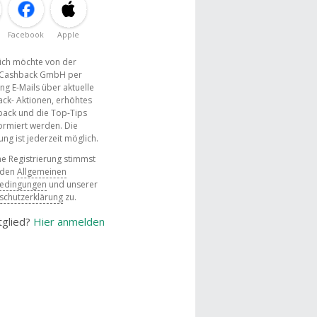
Facebook
Apple
, ich möchte von der
Cashback GmbH per
ng E-Mails über aktuelle
ck- Aktionen, erhöhtes
ack und die Top-Tips
ormiert werden. Die
g ist jederzeit möglich.
e Registrierung stimmst
 den
Allgemeinen
bedingungen
und unserer
schutzerklärung
zu.
tglied?
Hier anmelden