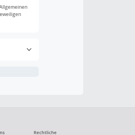
 Allgemeinen
eweiligen
ramme
n TopCashback
ng ist nur
t ist.
 Kündigung
uns
Rechtliche