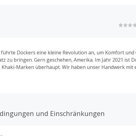
 führte Dockers eine kleine Revolution an, um Komfort und
atz zu bringen. Gern geschehen, Amerika. Im Jahr 2021 ist D
en Khaki-Marken überhaupt. Wir haben unser Handwerk mit 
Hose und einem erfolgreichen Moment nach dem anderen per
akis ernst, damit Du immer gut gekleidet bist, immer berei
edingungen und Einschränkungen