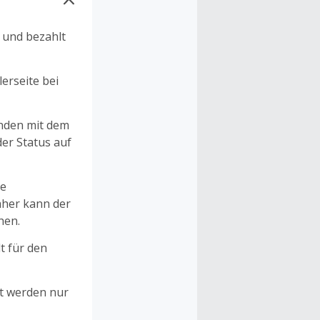
n und bezahlt
erseite bei
unden mit dem
er Status auf
ne
aher kann der
hen.
t für den
et werden nur