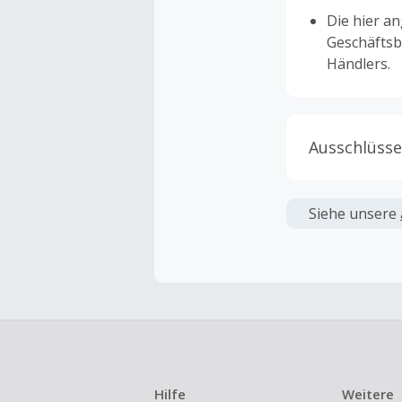
Die hier a
Geschäftsb
Händlers.
Ausschlüsse
Kein Cashb
verwendet 
Siehe unsere
angezeigt 
Kein Cashb
Die Einlös
dann cashba
Kein Cashb
eines Abon
Hilfe
Weitere