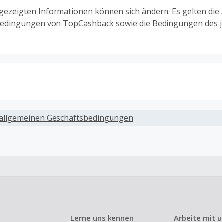
ngezeigten Informationen können sich ändern. Es gelten die
edingungen von TopCashback sowie die Bedingungen des j
ack, wenn Gutscheine, Rabattcodes oder andere Sparprog
werden, die nicht ausdrücklich auf dieser Händlerseite vo
allgemeinen Geschäftsbedingungen
werden.
ack für den Kauf von Geschenkgutscheinen
ung oder Nutzung von Geschenkgutscheinen im Bezahlvorga
ckfähig, wenn dies ausdrücklich auf der Händlerseite erlaub
ack bei vollständiger oder teilweiser Retoure, Stornierung,
nements oder Widerruf eines Vertrags.
Lerne uns kennen
Arbeite mit 