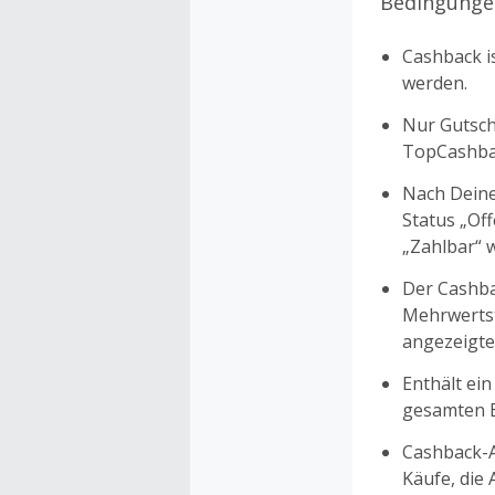
Bedingunge
Cashback is
werden.
Nur Gutsche
TopCashbac
Nach Deine
Status „Of
„Zahlbar“ w
Der Cashba
Mehrwertst
angezeigte
Enthält ein
gesamten Ei
Cashback-A
Käufe, die