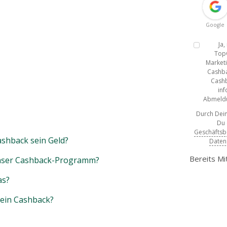
Google
Ja
Top
Marketi
Cashba
Cashb
inf
Abmeldun
Durch Dein
Du
Geschäfts
shback sein Geld?
Daten
Bereits Mi
unser Cashback-Programm?
as?
mein Cashback?