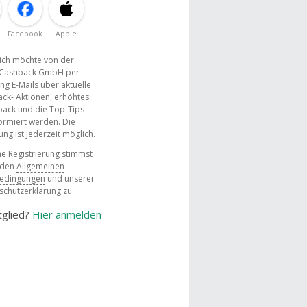
Facebook
Apple
, ich möchte von der
Cashback GmbH per
ng E-Mails über aktuelle
ck- Aktionen, erhöhtes
ack und die Top-Tips
ormiert werden. Die
g ist jederzeit möglich.
e Registrierung stimmst
 den
Allgemeinen
bedingungen
und unserer
schutzerklärung
zu.
tglied?
Hier anmelden