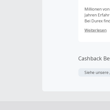
Millionen von
Jahren Erfahr
Bei Durex find
Unser weltwei
Weiterlesen
Sexspielzeuge
natürlich ver
KOSTENLOSE d
Erwachsene m
Rabatt von 10
Cashback B
dass ein gesu
Produktpalett
Siehe unsere
ihrem Streben
Ratschläge au