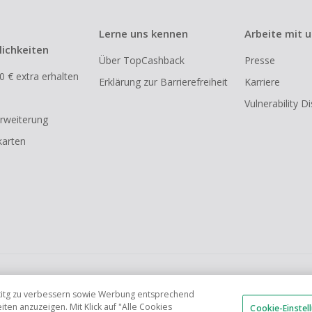
Lerne uns kennen
Arbeite mit 
ichkeiten
Über TopCashback
Presse
0 € extra erhalten
Erklärung zur Barrierefreiheit
Karriere
Vulnerability D
rweiterung
arten
FR
AU
IT
ES
tetitg zu verbessern sowie Werbung entsprechend
en anzuzeigen. Mit Klick auf "Alle Cookies
Cookie-Einstel