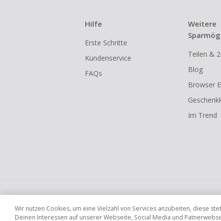
Hilfe
Weitere
Sparmögl
Erste Schritte
Teilen & 2
Kundenservice
Blog
FAQs
Browser E
Geschenkk
Im Trend
Globale Websites
UK
US
CN
JP
Wir nutzen Cookies, um eine Vielzahl von Services anzubeiten, diese s
Deinen Interessen auf unserer Webseite, Social Media und Patnerwebseit