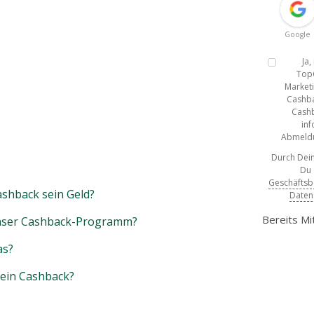
Google
Ja
Top
Marketi
Cashba
Cashb
inf
Abmeldun
Durch Dein
Du
Geschäfts
shback sein Geld?
Daten
Bereits Mi
unser Cashback-Programm?
as?
mein Cashback?